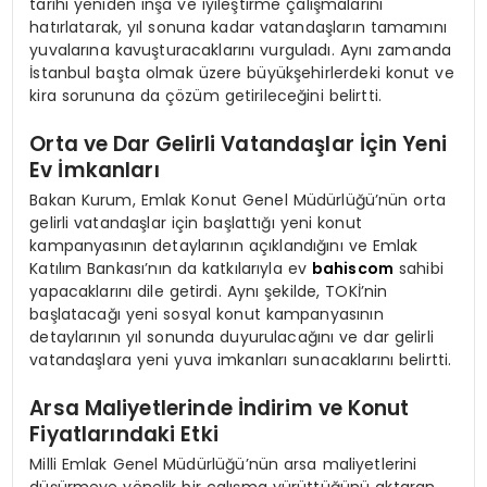
tarihi yeniden inşa ve iyileştirme çalışmalarını
hatırlatarak, yıl sonuna kadar vatandaşların tamamını
yuvalarına kavuşturacaklarını vurguladı. Aynı zamanda
İstanbul başta olmak üzere büyükşehirlerdeki konut ve
kira sorununa da çözüm getirileceğini belirtti.
Orta ve Dar Gelirli Vatandaşlar İçin Yeni
Ev İmkanları
Bakan Kurum, Emlak Konut Genel Müdürlüğü’nün orta
gelirli vatandaşlar için başlattığı yeni konut
kampanyasının detaylarının açıklandığını ve Emlak
Katılım Bankası’nın da katkılarıyla ev
bahiscom
sahibi
yapacaklarını dile getirdi. Aynı şekilde, TOKİ’nin
başlatacağı yeni sosyal konut kampanyasının
detaylarının yıl sonunda duyurulacağını ve dar gelirli
vatandaşlara yeni yuva imkanları sunacaklarını belirtti.
Arsa Maliyetlerinde İndirim ve Konut
Fiyatlarındaki Etki
Milli Emlak Genel Müdürlüğü’nün arsa maliyetlerini
düşürmeye yönelik bir çalışma yürüttüğünü aktaran