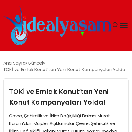
ANASAYFA
Ana Sayfa
Güncel
TOKİ ve Emlak Konut’tan Yeni Konut Kampanyaları Yolda!
GÜNDEM
EKONOMI
TOKİ ve Emlak Konut’tan Yeni
Konut Kampanyaları Yolda!
İDEAL YAŞAM
Çevre, Şehircilik ve İklim Değişikliği Bakanı Murat
İDEAL SPOR
Kurum’dan Müjdeli Açıklamalar Çevre, Şehircilik ve
İklim Değişikliği Bakanı Murat Kurum, sosyal medya