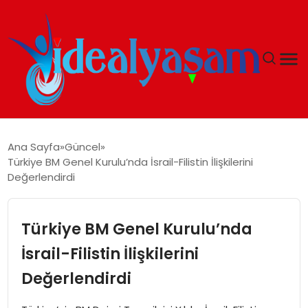
ANASAYFA
Ana Sayfa
Güncel
Türkiye BM Genel Kurulu’nda İsrail-Filistin İlişkilerini
GÜNDEM
Değerlendirdi
EKONOMI
Türkiye BM Genel Kurulu’nda
İDEAL YAŞAM
İsrail-Filistin İlişkilerini
Değerlendirdi
İDEAL SPOR