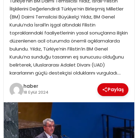
Türkiye’nin BM Daimi Temsilcisi Yıldız, İsrail-Filistin
YAŞAM
İlişkilerini Değerlendirdi Türkiye’nin Birleşmiş Milletler
(BM) Daimi Temsilcisi Büyükelçi Yıldız, BM Genel
MAGAZIN
Kurulu’nda İsrail’in işgal altındaki Filistin
topraklarındaki faaliyetlerinin yasal sonuçlarına ilişkin
SAĞLIK
düzenlenen acil oturumda önemli açıklamalarda
bulundu. Yıldız, Türkiye’nin Filistin’in BM Genel
SOSYAL HABER
Kurulu’na sunduğu tasarının eş sunucusu olduğunu
belirterek, Uluslararası Adalet Divanı (UAD)
kararlarının güçlü destekçisi olduklarını vurguladı….
haber
Paylaş
18 Eylül 2024