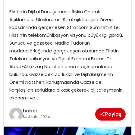
YAŞAM
Filistin’in Dijital Dönüşümüne İlişkin Önemli
MAGAZIN
Açıklamalar Uluslararası Stratejik İletişim Zirvesi
kapsamında gerçekleşen Stratcom Summit24’te,
SAĞLIK
Filistin’in telekomünikasyon vizyonu büyük ilgi gördü.
Sunucu ve gazeteci Nadira Tudor’un
SOSYAL HABER
moderatörlüğünde gerçekleşen oturumda Filistin
Telekomünikasyon ve Dijital Ekonomi Bakanı Dr.
Abed-Alrazzaq Natsheh önemli açıklamalarda
bulundu. Gazze’deki Zorluklar ve Dijitalleşmenin
Önemi Natsheh, konuşmasında Gazze’de
karşılaşılan zorluklara dikkat çekerek, dijitalleşmenin
ekonomi ve…
haber
Paylaş
14 Aralık 2024