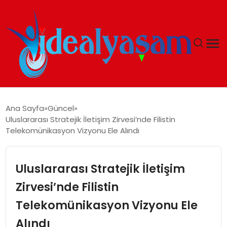
ANASAYFA
Ana Sayfa
Güncel
Uluslararası Stratejik İletişim Zirvesi’nde Filistin
GÜNDEM
Telekomünikasyon Vizyonu Ele Alındı
EKONOMI
Uluslararası Stratejik İletişim
İDEAL YAŞAM
Zirvesi’nde Filistin
Telekomünikasyon Vizyonu Ele
İDEAL SPOR
Alındı