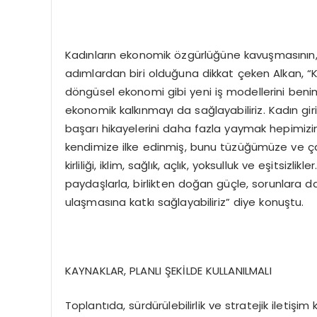
Kadınların ekonomik özgürlüğüne kavuşmasının, 
adımlardan biri olduğuna dikkat çeken Alkan, “Ka
döngüsel ekonomi gibi yeni iş modellerini beni
ekonomik kalkınmayı da sağlayabiliriz. Kadın giri
başarı hikayelerini daha fazla yaymak hepimizin 
kendimize ilke edinmiş, bunu tüzüğümüze ve çal
kirliliği, iklim, sağlık, açlık, yoksulluk ve eşitsi
paydaşlarla, birlikten doğan güçle, sorunlara da
ulaşmasına katkı sağlayabiliriz” diye konuştu.
KAYNAKLAR, PLANLI ŞEKİLDE KULLANILMALI
Toplantıda, sürdürülebilirlik ve stratejik iletişi