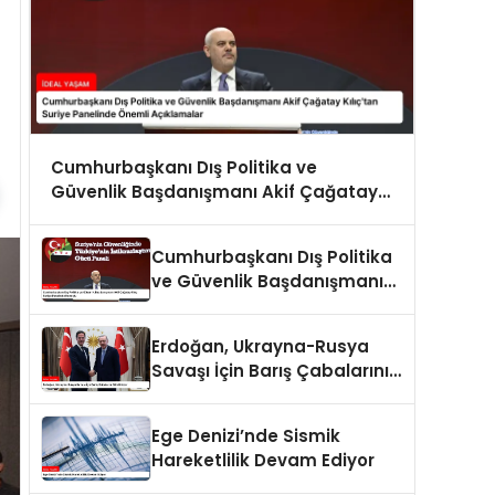
Cumhurbaşkanı Dış Politika ve
Güvenlik Başdanışmanı Akif Çağatay
Kılıç’tan Suriye Panelinde Önemli
Açıklamalar
Cumhurbaşkanı Dış Politika
ve Güvenlik Başdanışmanı
Akif Çağatay Kılıç Suriye
Panelinde Konuştu
Erdoğan, Ukrayna-Rusya
Savaşı İçin Barış Çabalarını
Sürdürüyor
Ege Denizi’nde Sismik
Hareketlilik Devam Ediyor