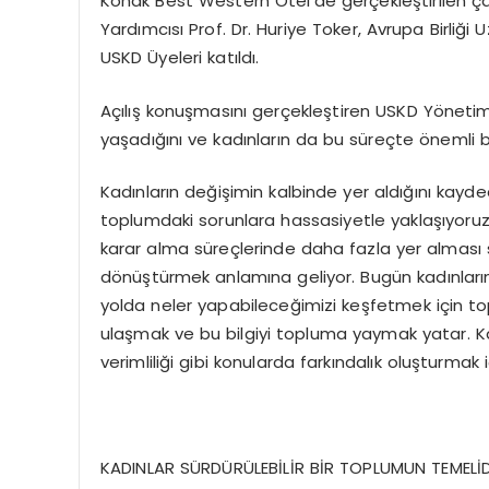
Konak Best Western Otel’de gerçekleştirilen çal
Yardımcısı Prof. Dr. Huriye Toker, Avrupa Birliğ
USKD Üyeleri katıldı.
Açılış konuşmasını gerçekleştiren USKD Yönetim
yaşadığını ve kadınların da bu süreçte önemli bi
Kadınların değişimin kalbinde yer aldığını kayde
toplumdaki sorunlara hassasiyetle yaklaşıyoruz. Ç
karar alma süreçlerinde daha fazla yer alması
dönüştürmek anlamına geliyor. Bugün kadınların
yolda neler yapabileceğimizi keşfetmek için top
ulaşmak ve bu bilgiyi topluma yaymak yatar. Kadı
verimliliği gibi konularda farkındalık oluşturmak iç
KADINLAR SÜRDÜRÜLEBİLİR BİR TOPLUMUN TEMELİ