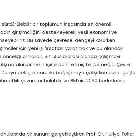
sürdürülebilir bir toplumun inşasında en önemli
dın girişimciliğini destekleyerek, yeşil ekonomi ve
mseyebiliriz. Bu sayede çevresel dengeyi korurken
şimciler için yeni iş fırsatları yaratmak ve bu alandaki
önceliği olmalıdır. Biz uluslararası alanda çalışmayı
ışma alanlarımızın içine dahil etmiş bir derneğiz. Çevre
zlikler. Dünya pek çok sorunla boğuşmaya çalışırken bizler güçlü
ha etkili çözümler bulabilir ve BM’nin 2030 hedeflerine
m konularında bir sunum gerçekleştiren Prof. Dr. Huriye Toker