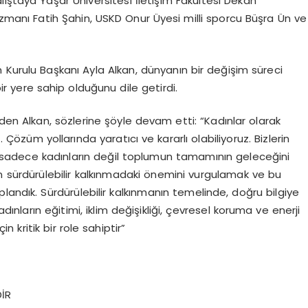
ıştaya Yaşar Üniversitesi İletişim Fakültesi Dekan
i Uzmanı Fatih Şahin, USKD Onur Üyesi milli sporcu Büşra Ün ve
 Kurulu Başkanı Ayla Alkan, dünyanın bir değişim süreci
r yere sahip olduğunu dile getirdi.
den Alkan, sözlerine şöyle devam etti: “Kadınlar olarak
özüm yollarında yaratıcı ve kararlı olabiliyoruz. Bizlerin
 sadece kadınların değil toplumun tamamının geleceğini
 sürdürülebilir kalkınmadaki önemini vurgulamak ve bu
landık. Sürdürülebilir kalkınmanın temelinde, doğru bilgiye
nların eğitimi, iklim değişikliği, çevresel koruma ve enerji
in kritik bir role sahiptir”
DİR