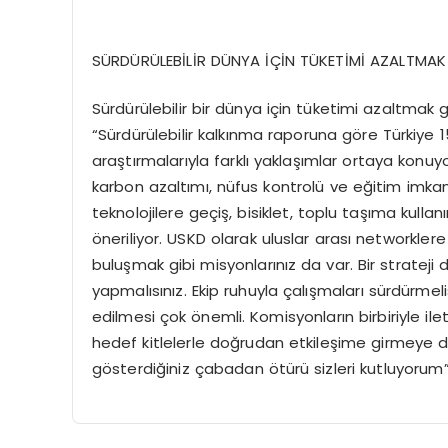
SÜRDÜRÜLEBİLİR DÜNYA İÇİN TÜKETİMİ AZALTMAK
Sürdürülebilir bir dünya için tüketimi azaltmak ge
“Sürdürülebilir kalkınma raporuna göre Türkiye 156
araştırmalarıyla farklı yaklaşımlar ortaya konuy
karbon azaltımı, nüfus kontrolü ve eğitim imkanlar
teknolojilere geçiş, bisiklet, toplu taşıma kulla
öneriliyor. USKD olarak uluslar arası networkler
buluşmak gibi misyonlarınız da var. Bir strateji
yapmalısınız. Ekip ruhuyla çalışmaları sürdürmelisi
edilmesi çok önemli. Komisyonların birbiriyle ile
hedef kitlelerle doğrudan etkileşime girmeye 
gösterdiğiniz çabadan ötürü sizleri kutluyorum