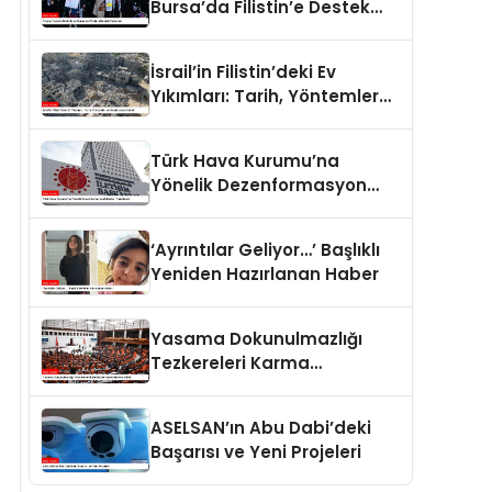
Bursa’da Filistin’e Destek
Eylemleri
İsrail’in Filistin’deki Ev
Yıkımları: Tarih, Yöntemler
ve Uluslararası Hukuk
Türk Hava Kurumu’na
Yönelik Dezenformasyon
İddiaları Yalanlandı
‘Ayrıntılar Geliyor…’ Başlıklı
Yeniden Hazırlanan Haber
Yasama Dokunulmazlığı
Tezkereleri Karma
Komisyona Havale Edildi
ASELSAN’ın Abu Dabi’deki
Başarısı ve Yeni Projeleri