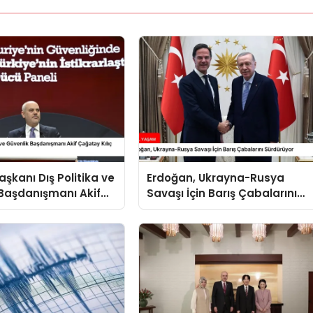
kanı Dış Politika ve
Erdoğan, Ukrayna-Rusya
Başdanışmanı Akif
Savaşı İçin Barış Çabalarını
ılıç Suriye Panelinde
Sürdürüyor