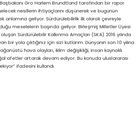
adın Başbakanı Gro Harlem Brundtland tarafından bir rapor
 gelecek nesillerin ihtiyaçlarını düşünerek ve bugünün
anlamına geliyor. Sürdürülebilirlik ilk olarak çevreyle
ğu meselelerin başında geliyor. Birleşmiş Milletler Üyesi
 oluşan Sürdürülebilir Kalkınma Amaçları (SKA) 2016 yılında
 bir yola çıktığınız için sizi kutlarım. Dünyanın son 10 yılına
ağanüstü hava olayları, iklim değişikliği, insan kaynaklı
 doğal afetler artarak devam ediyor. Bu konuda uluslararası
yor” ifadesini kullandı.