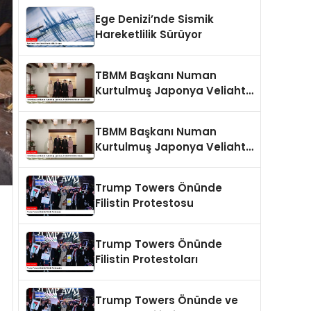
Ege Denizi’nde Sismik
Hareketlilik Sürüyor
TBMM Başkanı Numan
Kurtulmuş Japonya Veliaht
Prensi Akishino ile Görüştü
TBMM Başkanı Numan
Kurtulmuş Japonya Veliaht
Prensi ile Görüştü
Trump Towers Önünde
Filistin Protestosu
Trump Towers Önünde
Filistin Protestoları
Trump Towers Önünde ve