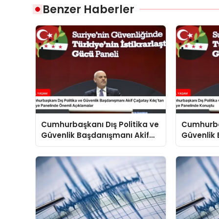
Benzer Haberler
Cumhurbaşkanı Dış Politika ve
Cumhurbaş
Güvenlik Başdanışmanı Akif
Güvenlik 
Çağatay Kılıç’tan Suriye
Çağatay K
Panelinde Önemli Açıklamalar
Konuştu