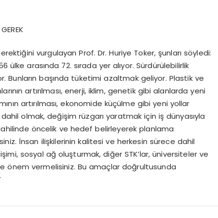
 GEREK
rektiğini vurgulayan Prof. Dr. Huriye Toker, şunları söyledi:
 ülke arasında 72. sırada yer alıyor. Sürdürülebilirlik
or. Bunların başında tüketimi azaltmak geliyor. Plastik ve
ının artırılması, enerji, iklim, genetik gibi alanlarda yeni
nımının artırılması, ekonomide küçülme gibi yeni yollar
e dahil olmak, değişim rüzgarı yaratmak için iş dünyasıyla
 dahilinde öncelik ve hedef belirleyerek planlama
niz. İnsan ilişkilerinin kalitesi ve herkesin sürece dahil
tişimi, sosyal ağ oluşturmak, diğer STK’lar, üniversiteler ve
de önem vermelisiniz. Bu amaçlar doğrultusunda
”