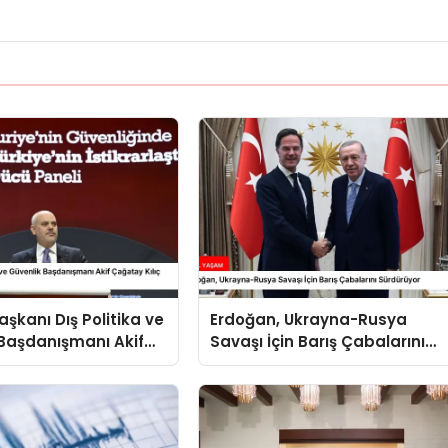
kanı Dış Politika ve
Erdoğan, Ukrayna-Rusya
Başdanışmanı Akif
Savaşı İçin Barış Çabalarını
ılıç Suriye Panelinde
Sürdürüyor