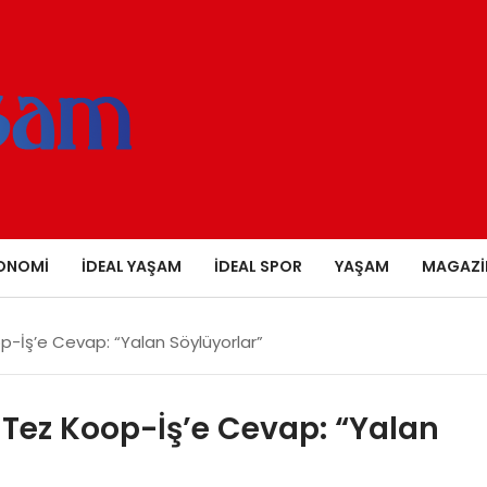
ONOMI
İDEAL YAŞAM
İDEAL SPOR
YAŞAM
MAGAZI
op-İş’e Cevap: “Yalan Söylüyorlar”
 Tez Koop-İş’e Cevap: “Yalan