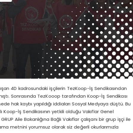
şan 4D kadrosundaki işçilerin TezKoop-İş Sendikasından
aşmıştı. Sonrasında TezKooop tarafından Koop-İş Sendikası
mede hak kaybı yapıldığı iddiaları Sosyal Medyaya düştü. Bu
 Koop-İş Sendikasının yetkili olduğu Vakıflar Genel
UP Aile Bakanlığına Bağlı Vakıflar çalışanı bir grup işçi ile
ama metnini yorumsuz olarak siz değerli okurlarımızla