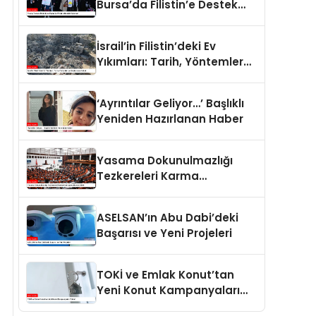
Bursa’da Filistin’e Destek
Eylemleri
İsrail’in Filistin’deki Ev
Yıkımları: Tarih, Yöntemler
ve Uluslararası Hukuk
‘Ayrıntılar Geliyor…’ Başlıklı
Yeniden Hazırlanan Haber
Yasama Dokunulmazlığı
Tezkereleri Karma
Komisyona Havale Edildi
ASELSAN’ın Abu Dabi’deki
Başarısı ve Yeni Projeleri
TOKİ ve Emlak Konut’tan
Yeni Konut Kampanyaları
Yolda!