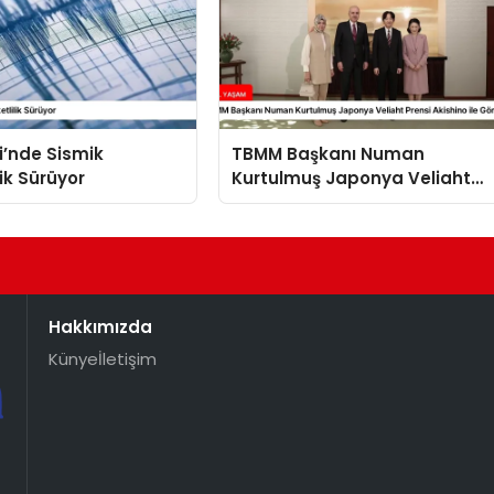
i’nde Sismik
TBMM Başkanı Numan
lik Sürüyor
Kurtulmuş Japonya Veliaht
Prensi Akishino ile Görüştü
Hakkımızda
Künye
İletişim