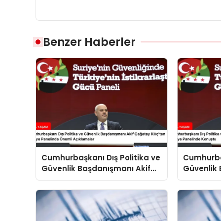
Benzer Haberler
Cumhurbaşkanı Dış Politika ve
Cumhurbaş
Güvenlik Başdanışmanı Akif
Güvenlik 
Çağatay Kılıç’tan Suriye
Çağatay K
Panelinde Önemli Açıklamalar
Konuştu