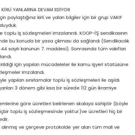
 KİRLİ YANLARINA DEVAM EDİYOR
in paylaştığınız kirli ve yalan bilgiler için bir grup VAKIF
 duyduk.
de toplu iş sözleşmeleri imzalanırdı. KOOP-İŞ sendikasının
inde bu konuda bir yasa çıkması da sağlandı (Sendikacılık
7144 sayılı kanunun 7. maddesi). Sonrasında tüm vakıfları
andı.
dirildiği için yapılan mücadeleler ile kamu işyeri statüsüne
zleşmeler imzalandı.
le yapılan sınırlamalar toplu iş sözleşmeleri ile aşıldı.
anları 3 dönem gibi kısa bir sürede 112 gün ikramiye
demlerine göre ücretleri belirlenen skalaya sahiptir (böyle
çbir toplu iş sözleşmesinde yoktur.)ve ücretleri hiç bir
dir.
 alınmış ve çerçeve protokolde yer alan tüm mali ve