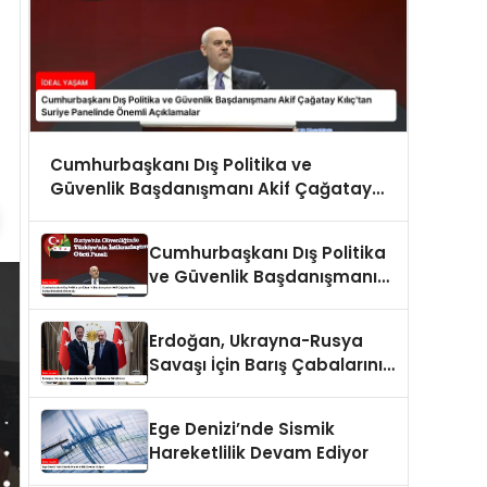
Cumhurbaşkanı Dış Politika ve
Güvenlik Başdanışmanı Akif Çağatay
Kılıç’tan Suriye Panelinde Önemli
Açıklamalar
Cumhurbaşkanı Dış Politika
ve Güvenlik Başdanışmanı
Akif Çağatay Kılıç Suriye
Panelinde Konuştu
Erdoğan, Ukrayna-Rusya
Savaşı İçin Barış Çabalarını
Sürdürüyor
Ege Denizi’nde Sismik
Hareketlilik Devam Ediyor