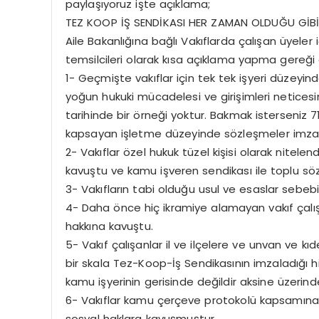
paylaşıyoruz işte açıklama;
TEZ KOOP İŞ SENDİKASI HER ZAMAN OLDUĞU GİBİ
Aile Bakanlığına bağlı Vakıflarda çalışan üyeler iç
temsilcileri olarak kısa açıklama yapma gereği
1- Geçmişte vakıflar için tek tek işyeri düzeyin
yoğun hukuki mücadelesi ve girişimleri netices
tarihinde bir örneği yoktur. Bakmak isterseniz 
kapsayan işletme düzeyinde sözleşmeler imzal
2- Vakıflar özel hukuk tüzel kişisi olarak nitelen
kavuştu ve kamu işveren sendikası ile toplu sö
3- Vakıfların tabi olduğu usul ve esaslar sebebiy
4- Daha önce hiç ikramiye alamayan vakıf çalış
hakkına kavuştu.
5- Vakıf çalışanlar il ve ilçelere ve unvan ve kı
bir skala Tez-Koop-İş Sendikasının imzaladığı hi
kamu işyerinin gerisinde değildir aksine üzerinde
6- Vakıflar kamu çerçeve protokolü kapsamına
sosyal haklara kavuşmuştur.