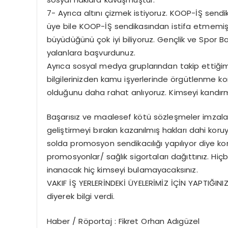
7- Ayrıca altını çizmek istiyoruz. KOOP-İŞ sendi
üye bile KOOP-İŞ sendikasından istifa etmemişt
büyüdüğünü çok iyi biliyoruz. Gençlik ve Spor Ba
yalanlara başvurdunuz.
Ayrıca sosyal medya gruplarından takip ettiğimi
bilgilerinizden kamu işyerlerinde örgütlenme 
olduğunu daha rahat anlıyoruz. Kimseyi kandır
Başarısız ve maalesef kötü sözleşmeler imzalay
geliştirmeyi bırakın kazanılmış hakları dahi koru
solda promosyon sendikacılığı yapılıyor diye konuş
promosyonlar/ sağlık sigortaları dağıttınız. Hi
inanacak hiç kimseyi bulamayacaksınız.
VAKIF İŞ YERLERİNDEKİ ÜYELERİMİZ İÇİN YAPTIĞIN
diyerek bilgi verdi.
Haber / Röportaj : Fikret Orhan Adıgüzel