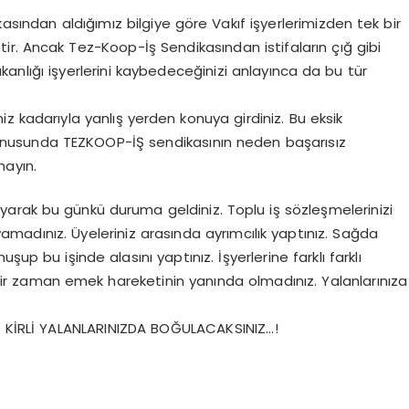
kasından aldığımız bilgiye göre Vakıf işyerlerimizden tek bir
ir. Ancak Tez-Koop-İş Sendikasından istifaların çığ gibi
kanlığı işyerlerini kaybedeceğinizi anlayınca da bu tür
z kadarıyla yanlış yerden konuya girdiniz. Bu eksik
konusunda TEZKOOP-İŞ sendikasının neden başarısız
mayın.
arak bu günkü duruma geldiniz. Toplu iş sözleşmelerinizi
yamadınız. Üyeleriniz arasında ayrımcılık yaptınız. Sağda
up bu işinde alasını yaptınız. İşyerlerine farklı farklı
çbir zaman emek hareketinin yanında olmadınız. Yalanlarınıza
IZ KİRLİ YALANLARINIZDA BOĞULACAKSINIZ…!