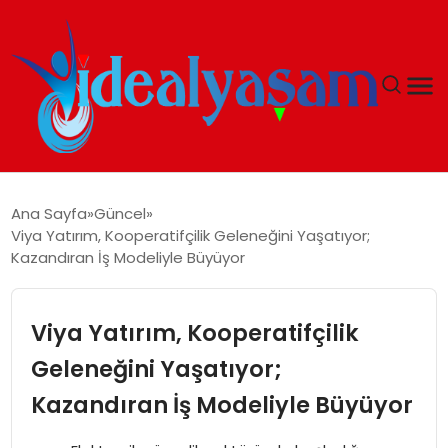
ANASAYFA
Ana Sayfa
Güncel
Viya Yatırım, Kooperatifçilik Geleneğini Yaşatıyor;
GÜNDEM
Kazandıran İş Modeliyle Büyüyor
EKONOMI
Viya Yatırım, Kooperatifçilik
İDEAL YAŞAM
Geleneğini Yaşatıyor;
Kazandıran İş Modeliyle Büyüyor
İDEAL SPOR