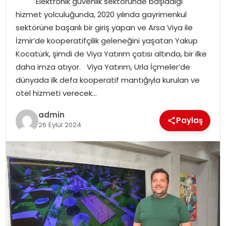
Elektronik güvenlik sektöründe başladığı
YAŞAM
hizmet yolculuğunda, 2020 yılında gayrimenkul
sektörüne başarılı bir giriş yapan ve Arsa Viya ile
MAGAZIN
İzmir’de kooperatifçilik geleneğini yaşatan Yakup
Kocatürk, şimdi de Viya Yatırım çatısı altında, bir ilke
SAĞLIK
daha imza atıyor. Viya Yatırım, Urla İçmeler’de
dünyada ilk defa kooperatif mantığıyla kurulan ve
SOSYAL HABER
otel hizmeti verecek…
admin
Paylaş
26 Eylül 2024