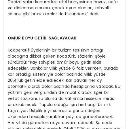
Denize yakın konumdaki otel bünyesinde havuz, cafe
ve dinlenme alanları, çocuk oyun alanları, kahvaltı
salonu gibi ortak alanlar da bulunacak” dedi.
ÖMÜR BOYU GETİRİ SAĞLAYACAK
Kooperatif üyelerinin bir turizm tesisinin ortağı
olacağına dikkat çeken Kocatürk, sözlerini şöyle
sürdürdü: “Pay sahipleri ömür boyu getiri elde
edecekler. Bankalar yıllık yüzde 6 faiz verirken, burada
kar ortaklığı sistemiyle dolar bazında yıllık yüzde
20.4’lük getiri elde edilecek. Kar payları her ay
otomatik olarak dolar bazında hesaplarına yatacak. Bu
yatırım gelir vergisinden de muaf olacak. Eğer bir
vefat söz konusu olursa da yatırımcı hissesini miras
bırakılabilecek. Tapulu olduğu için herhangi bir risk
taşımıyor. Üstelik 5 yıl sonrası o günün değeri
üzerinden hesaplanarak kar payı de güncellenecek.
Her yıl da güncellenmeye devam edecek. Şu anda
altyapı çalışmaları başladı. Oteli 2025 yılı yaz sezonuna