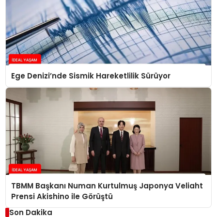
Ege Denizi’nde Sismik Hareketlilik Sürüyor
TBMM Başkanı Numan Kurtulmuş Japonya Veliaht
Prensi Akishino ile Görüştü
Son Dakika