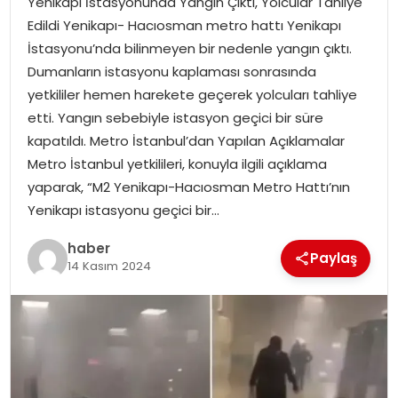
Yenikapı İstasyonunda Yangın Çıktı, Yolcular Tahliye
YAŞAM
Edildi Yenikapı- Hacıosman metro hattı Yenikapı
İstasyonu’nda bilinmeyen bir nedenle yangın çıktı.
MAGAZIN
Dumanların istasyonu kaplaması sonrasında
yetkililer hemen harekete geçerek yolcuları tahliye
SAĞLIK
etti. Yangın sebebiyle istasyon geçici bir süre
kapatıldı. Metro İstanbul’dan Yapılan Açıklamalar
SOSYAL HABER
Metro İstanbul yetkilileri, konuyla ilgili açıklama
yaparak, “M2 Yenikapı-Hacıosman Metro Hattı’nın
Yenikapı istasyonu geçici bir…
haber
Paylaş
14 Kasım 2024