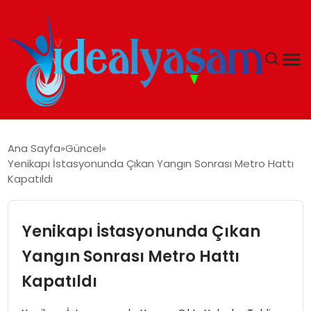
ANASAYFA
Ana Sayfa
Güncel
Yenikapı İstasyonunda Çıkan Yangın Sonrası Metro Hattı
GÜNDEM
Kapatıldı
EKONOMI
Yenikapı İstasyonunda Çıkan
İDEAL YAŞAM
Yangın Sonrası Metro Hattı
Kapatıldı
İDEAL SPOR