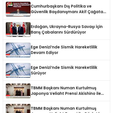
Cumhurbaşkanı Dış Politika ve
Güvenlik Başdanışmanı Akif Çağatay
Kılıç Suriye Panelinde Konuştu
Erdoğan, Ukrayna-Rusya Savaşı İçin
Barış Çabalarını Sürdürüyor
Ege Denizi’nde Sismik Hareketlilik
Devam Ediyor
Ege Denizi’nde Sismik Hareketlilik
Sürüyor
TBMM Başkanı Numan Kurtulmuş
Japonya Veliaht Prensi Akishino ile
Görüştü
TBMM Başkanı Numan Kurtulmuş