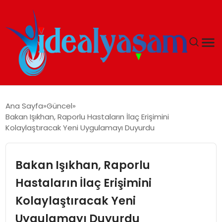
ANASAYFA
Ana Sayfa
Güncel
Bakan Işıkhan, Raporlu Hastaların İlaç Erişimini
GÜNDEM
Kolaylaştıracak Yeni Uygulamayı Duyurdu
EKONOMI
Bakan Işıkhan, Raporlu
İDEAL YAŞAM
Hastaların İlaç Erişimini
Kolaylaştıracak Yeni
İDEAL SPOR
Uygulamayı Duyurdu