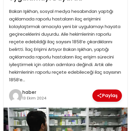
YAŞAM
Bakan Işıkhan, sosyal medya hesabından yaptığı
MAGAZIN
açıklamada raporlu hastaların ilaç erişimini
kolaylaştırmak amacıyla yeni bir uygulamayı hayata
SAĞLIK
geçireceklerini duyurdu. Aile hekimlerinin raporlu
reçete edebildiği ilaç sayısını 1858’e çıkardıklarını
SOSYAL HABER
belirtti. İlaç Erişimi Artıyor Bakan Işıkhan, yaptığı
açıklamada raporlu hastaların ilaç erişim sürecini
iyileştirmek için atılan adımlara değindi. Artık aile
hekimlerinin raporlu reçete edebileceği ilaç sayısının
1858’e…
haber
Paylaş
13 Ekim 2024