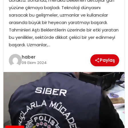
dorukta. Sonunda, merakla beklenen detaylar gün
YAŞAM
yüzüne çıkmaya başladı. Teknoloji dünyasını
sarsacak bu gelişmeler, uzmanlar ve kullanıcılar
MAGAZIN
arasında büyük bir heyecan yaratmayı başardı.
Tahminleri Aştı Beklentilerin üzerinde bir etki yaratan
SAĞLIK
bu yenilikler, sektörde dikkat çekici bir yer edinmeyi
başardı. Uzmanlar,…
SOSYAL HABER
haber
Paylaş
09 Ekim 2024