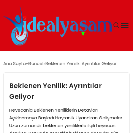
ANASAYFA
Ana Sayfa
Güncel
Beklenen Yenilik: Ayrıntılar Geliyor
GÜNDEM
Beklenen Yenilik: Ayrıntılar
EKONOMI
Geliyor
İDEAL YAŞAM
Heyecanla Beklenen Yeniliklerin Detayları
Açıklanmaya Başladı Hayranlık Uyandıran Gelişmeler
İDEAL SPOR
Uzun zamandır beklenen yeniliklerle ilgili heyecan