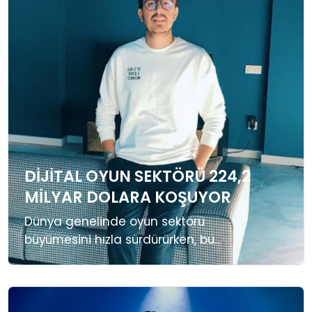
YAŞAM
MAGAZIN
SAĞLIK
SOSYAL HABER
DIJITAL OYUN SEKTÖRÜ 224,2
MILYAR DOLARA KOŞUYOR
Dünya genelinde oyun sektörü
büyümesini hızla sürdürürken, bu
büyümede özellikle oyun içi satın
almalar, dijital ürünler ve e-pin
satışlarının payı artıyor. Statista’nın