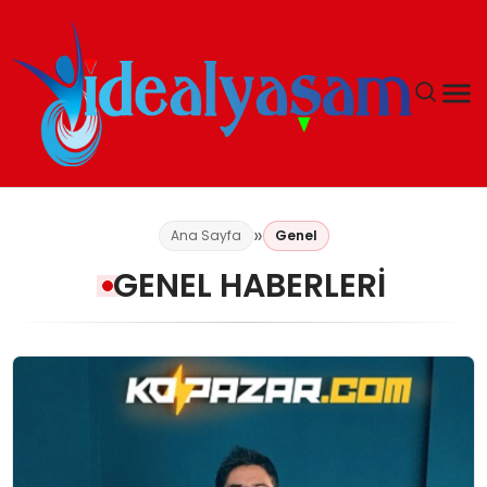
ANASAYFA
Ana Sayfa
Genel
GÜNDEM
GENEL HABERLERI
EKONOMI
İDEAL YAŞAM
İDEAL SPOR