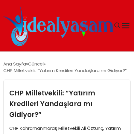
ANASAYFA
Ana Sayfa
Güncel
CHP Milletvekili: “Yatırım Kredileri Yandaşlara mı Gidiyor?”
GÜNDEM
EKONOMI
CHP Milletvekili: “Yatırım
Kredileri Yandaşlara mı
İDEAL YAŞAM
Gidiyor?”
İDEAL SPOR
CHP Kahramanmaraş Milletvekili Ali Öztunç, Yatırım