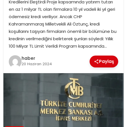
Kredilerini Eleştirdi Proje kapsamında yatırım tutarı
YAŞAM
en az 1 milyar TL olan firmalara 10 yıl vadeli iki yıl geri
ödemesiz kredi veriliyor. Ancak CHP
MAGAZIN
Kahramanmaraş Milletvekili Ali Öztunç, kredi
koşullarını taşıyan firmaların önemli bir bölümüne bu
SAĞLIK
kredinin verilmediğini belirterek şunları söyledi: Yıllık
100 Milyar TL Limit Verildi Program kapsamında…
SOSYAL HABER
haber
Paylaş
20 Haziran 2024