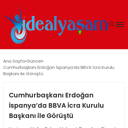
ANASAYFA
Ana Sayfa
Güncel
Cumhurbaşkanı Erdoğan İspanya’da BBVA İcra Kurulu
GÜNDEM
Başkanı ile Görüştü
EKONOMI
Cumhurbaşkanı Erdoğan
İDEAL YAŞAM
İspanya’da BBVA İcra Kurulu
Başkanı ile Görüştü
İDEAL SPOR