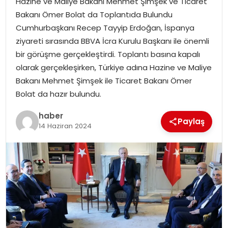
Hazine ve Maliye Bakanı Mehmet Şimşek ve Ticaret
YAŞAM
Bakanı Ömer Bolat da Toplantıda Bulundu
Cumhurbaşkanı Recep Tayyip Erdoğan, İspanya
MAGAZIN
ziyareti sırasında BBVA İcra Kurulu Başkanı ile önemli
bir görüşme gerçekleştirdi. Toplantı basına kapalı
SAĞLIK
olarak gerçekleşirken, Türkiye adına Hazine ve Maliye
Bakanı Mehmet Şimşek ile Ticaret Bakanı Ömer
SOSYAL HABER
Bolat da hazır bulundu.
haber
Paylaş
14 Haziran 2024