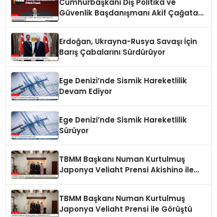
Cumhurbaşkanı Dış Politika ve
Güvenlik Başdanışmanı Akif Çağatay
Kılıç Suriye Panelinde Konuştu
Erdoğan, Ukrayna-Rusya Savaşı İçin
Barış Çabalarını Sürdürüyor
Ege Denizi’nde Sismik Hareketlilik
Devam Ediyor
Ege Denizi’nde Sismik Hareketlilik
Sürüyor
TBMM Başkanı Numan Kurtulmuş
Japonya Veliaht Prensi Akishino ile
Görüştü
TBMM Başkanı Numan Kurtulmuş
Japonya Veliaht Prensi ile Görüştü