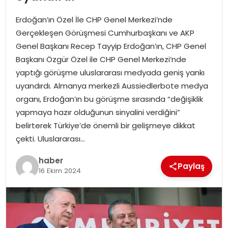
YAŞAM
Erdoğan’ın Özel İle CHP Genel Merkezi’nde
MAGAZIN
Gerçekleşen Görüşmesi Cumhurbaşkanı ve AKP
Genel Başkanı Recep Tayyip Erdoğan’ın, CHP Genel
SAĞLIK
Başkanı Özgür Özel ile CHP Genel Merkezi’nde
yaptığı görüşme uluslararası medyada geniş yankı
SOSYAL HABER
uyandırdı. Almanya merkezli Aussiedlerbote medya
organı, Erdoğan’ın bu görüşme sırasında “değişiklik
yapmaya hazır olduğunun sinyalini verdiğini”
belirterek Türkiye’de önemli bir gelişmeye dikkat
çekti. Uluslararası…
haber
Paylaş
16 Ekim 2024