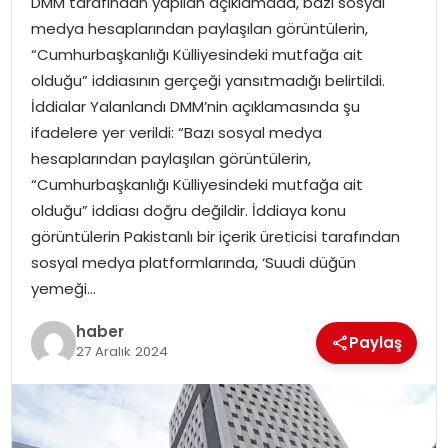
DMM tarafından yapılan açıklamada, bazı sosyal
YAŞAM
medya hesaplarından paylaşılan görüntülerin,
“Cumhurbaşkanlığı Külliyesindeki mutfağa ait
MAGAZIN
olduğu” iddiasının gerçeği yansıtmadığı belirtildi.
İddialar Yalanlandı DMM’nin açıklamasında şu
SAĞLIK
ifadelere yer verildi: “Bazı sosyal medya
hesaplarından paylaşılan görüntülerin,
SOSYAL HABER
“Cumhurbaşkanlığı Külliyesindeki mutfağa ait
olduğu” iddiası doğru değildir. İddiaya konu
görüntülerin Pakistanlı bir içerik üreticisi tarafından
sosyal medya platformlarında, ‘Suudi düğün
yemeği…
haber
Paylaş
27 Aralık 2024