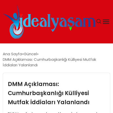
ANASAYFA
Ana Sayfa
Güncel
DMM Açıklaması: Cumhurbaşkanlığı Külliyesi Mutfak
GÜNDEM
İddiaları Yalanlandı
EKONOMI
DMM Açıklaması:
İDEAL YAŞAM
Cumhurbaşkanlığı Külliyesi
Mutfak İddiaları Yalanlandı
İDEAL SPOR