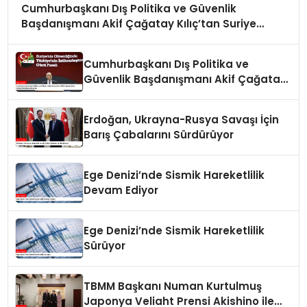
Cumhurbaşkanı Dış Politika ve Güvenlik
Başdanışmanı Akif Çağatay Kılıç’tan Suriye
Panelinde Önemli Açıklamalar
Cumhurbaşkanı Dış Politika ve
Güvenlik Başdanışmanı Akif Çağatay
Kılıç Suriye Panelinde Konuştu
Erdoğan, Ukrayna-Rusya Savaşı İçin
Barış Çabalarını Sürdürüyor
Ege Denizi’nde Sismik Hareketlilik
Devam Ediyor
Ege Denizi’nde Sismik Hareketlilik
Sürüyor
TBMM Başkanı Numan Kurtulmuş
Japonya Veliaht Prensi Akishino ile