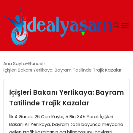
ANASAYFA
Ana Sayfa
Güncel
İçişleri Bakanı Yerlikaya: Bayram Tatilinde Trajik Kazalar
GÜNDEM
EKONOMI
İçişleri Bakanı Yerlikaya: Bayram
Tatilinde Trajik Kazalar
İDEAL YAŞAM
İlk 4 Günde 26 Can Kaybı, 5 Bin 345 Yaralı İçişleri
İDEAL SPOR
Bakanı Ali Yerlikaya, bayram tatili boyunca meydana
gelen trafik kazalarının acı bilançosunu paylaştı.