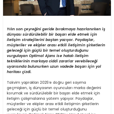
Y
ılın son çeyreğini geride bırakmaya hazı
rlan
ırken iş
dünyası sürdürülebilir bir başarı elde etmek için
iletişim stratejilerini baştan yazıyor. Paydaşlar,
müşteriler ve ekipler arası etkili iletişimin şirketlerin
geleceğ
i i
çin güçlü bir temel oluşturduğunu
vurgulayan Optimal Ajans ise h
atal
ı iletişim
tekniklerinin markaya ciddi zararlar verebileceği
uyarısında bulunurken uzun vadede başarı için yol
haritası çizdi.
Takvim yaprakları 2025’e doğru geri sayıma
geçmişken, iş dünyasının oyuncuları marka değerini
korumak ve sürdürülebilir bir başarı elde etmek için
iletişim çalışmalarına yatırım yapıyor. Paydaşlar,
müşteriler ve ekipler arası etkili iletişimin şirketlerin
geleceği için güçlü bir temel oluşturduğunu