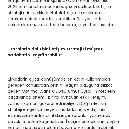
vurgulayan Optimal Ajans CEO’su Umut Uysal ise
2025’te markaların demirbaşı sayılabilecek iletişim
stratejilerini açıkladı. Hatalı iletişim tekniklerinin
markaya ciddi zararlar verebileceği uyarısında
bulunurken uzun vadede başarı için yol haritası çizdi.
“
Hatalarla dolu bir iletişim stratejisi müşteri
sadakatini zayıflatabilir”
Şirketlerin dijital dönüşümde en etkin kullanmaları
gereken konulardan birinin iletişim olduğuna dikkat
çeken Optimal Ajans CEO’su Umut Uysal, “Şirketlerin
başarısında önemli bir rol oynayan etkili iletişim,
zaman zaman gözardı edilebiliyor. Doğru iletişim
stratejileri geliştirmeyen markalar, iç ve dış fark
etmeksizin kurdukları ilişkilerde sorunlar yaşayarak
büyük fırsatları kaçırabiliyor. İletişim süreçlerinin doğru
yönetilmesi, işletmelerin büyüme ve sürdürülebilirlik