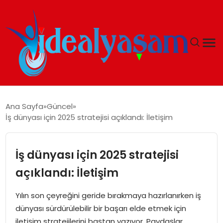
ANASAYFA
Ana Sayfa
Güncel
İş dünyası için 2025 stratejisi açıklandı: İletişim
GÜNDEM
EKONOMI
İş dünyası için 2025 stratejisi
açıklandı: İletişim
İDEAL YAŞAM
Yılın son çeyreğini geride bırakmaya hazırlanırken iş
İDEAL SPOR
dünyası sürdürülebilir bir başarı elde etmek için
iletişim stratejilerini baştan yazıyor. Paydaşlar,