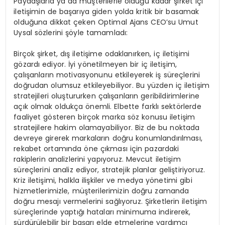
Paydaşlarla ya da müşterilerle olduğu kadar şirket içi
iletişimin de başarıya giden yolda kritik bir basamak
olduğuna dikkat çeken Optimal Ajans CEO’su Umut
Uysal sözlerini şöyle tamamladı:
Birçok şirket, dış iletişime odaklanırken, iç iletişimi
gözardı ediyor. İyi yönetilmeyen bir iç iletişim,
çalışanların motivasyonunu etkileyerek iş süreçlerini
doğrudan olumsuz etkileyebiliyor. Bu yüzden iç iletişim
stratejileri oluştururken çalışanların geribildirimlerine
açık olmak oldukça önemli. Elbette farklı sektörlerde
faaliyet gösteren birçok marka söz konusu iletişim
stratejilere hakim olamayabiliyor. Biz de bu noktada
devreye girerek markaların doğru konumlandırılması,
rekabet ortamında öne çıkması için pazardaki
rakiplerin analizlerini yapıyoruz. Mevcut iletişim
süreçlerini analiz ediyor, stratejik planlar geliştiriyoruz.
Kriz iletişimi, halkla ilişkiler ve medya yönetimi gibi
hizmetlerimizle, müşterilerimizin doğru zamanda
doğru mesajı vermelerini sağlıyoruz. Şirketlerin iletişim
süreçlerinde yaptığı hataları minimuma indirerek,
sürdürülebilir bir başarı elde etmelerine yardımcı