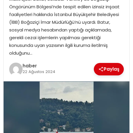
YAŞAM
Öngörünüm Bölgesi’nde tespit edilen izinsiz inşaat
faaliyetleri hakkında İstanbul Büyükşehir Belediyesi
MAGAZIN
(İBB) Boğaziçi İmar Müdürlüğü’nü uyardı. Batur,
sosyal medya hesabından yaptığı açıklamada,
SAĞLIK
gerekli cezai işlemlerin yapılması gerektiği
konusunda uyarı yazısının ilgili kuruma iletilmiş
SOSYAL HABER
olduğunu…
haber
Paylaş
22 Ağustos 2024