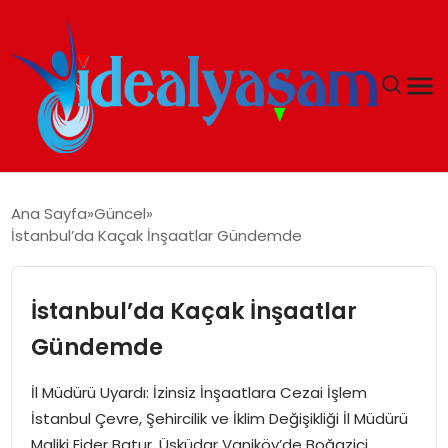
ANASAYFA
Ana Sayfa
Güncel
İstanbul’da Kaçak İnşaatlar Gündemde
GÜNDEM
EKONOMI
İstanbul’da Kaçak İnşaatlar
Gündemde
İDEAL YAŞAM
İl Müdürü Uyardı: İzinsiz İnşaatlara Cezai İşlem
İDEAL SPOR
İstanbul Çevre, Şehircilik ve İklim Değişikliği İl Müdürü
Maliki Ejder Batur, Üsküdar Vaniköy’de Boğaziçi