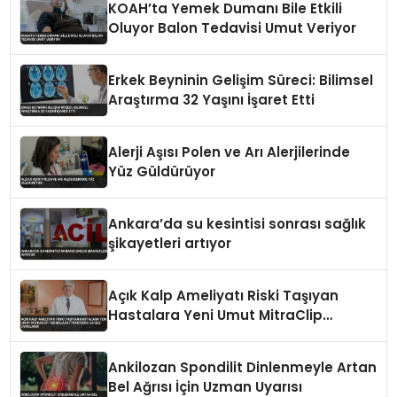
KOAH’ta Yemek Dumanı Bile Etkili
Oluyor Balon Tedavisi Umut Veriyor
Erkek Beyninin Gelişim Süreci: Bilimsel
Araştırma 32 Yaşını İşaret Etti
Alerji Aşısı Polen ve Arı Alerjilerinde
Yüz Güldürüyor
Ankara’da su kesintisi sonrası sağlık
şikayetleri artıyor
Açık Kalp Ameliyatı Riski Taşıyan
Hastalara Yeni Umut MitraClip
Teknolojisi Türkiye’de İlk Kez
Uygulandı
Ankilozan Spondilit Dinlenmeyle Artan
Bel Ağrısı İçin Uzman Uyarısı