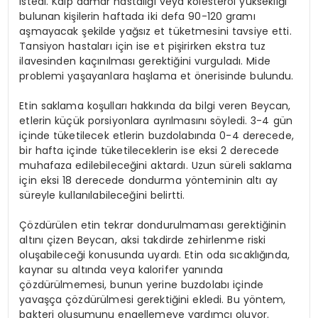
istedi. Kalp damar hastalığı veya kolesterol yüksekliği
bulunan kişilerin haftada iki defa 90-120 gramı
aşmayacak şekilde yağsız et tüketmesini tavsiye etti.
Tansiyon hastaları için ise et pişirirken ekstra tuz
ilavesinden kaçınılması gerektiğini vurguladı. Mide
problemi yaşayanlara haşlama et önerisinde bulundu.
Etin saklama koşulları hakkında da bilgi veren Beycan,
etlerin küçük porsiyonlara ayrılmasını söyledi. 3-4 gün
içinde tüketilecek etlerin buzdolabında 0-4 derecede,
bir hafta içinde tüketileceklerin ise eksi 2 derecede
muhafaza edilebileceğini aktardı. Uzun süreli saklama
için eksi 18 derecede dondurma yönteminin altı ay
süreyle kullanılabileceğini belirtti.
Çözdürülen etin tekrar dondurulmaması gerektiğinin
altını çizen Beycan, aksi takdirde zehirlenme riski
oluşabileceği konusunda uyardı. Etin oda sıcaklığında,
kaynar su altında veya kalorifer yanında
çözdürülmemesi, bunun yerine buzdolabı içinde
yavaşça çözdürülmesi gerektiğini ekledi. Bu yöntem,
bakteri oluşumunu engellemeye yardımcı oluyor.