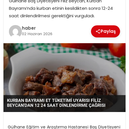
Gülhane Baş Diyetisyeni Filiz Beycan, Kurban
YAŞAM
Bayramı’nda kurban etinin kesildikten sonra 12-24
saat dinlendirilmesi gerektiğini vurguladı.
MAGAZIN
haber
Paylaş
SAĞLIK
02 Haziran 2026
SOSYAL HABER
Gülhane Eğitim ve Araştırma Hastanesi Baş Diyetisyeni