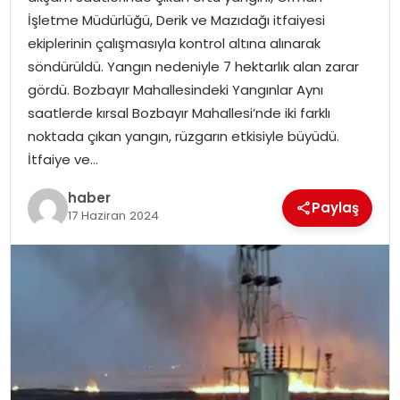
YAŞAM
İşletme Müdürlüğü, Derik ve Mazıdağı itfaiyesi
ekiplerinin çalışmasıyla kontrol altına alınarak
MAGAZIN
söndürüldü. Yangın nedeniyle 7 hektarlık alan zarar
gördü. Bozbayır Mahallesindeki Yangınlar Aynı
SAĞLIK
saatlerde kırsal Bozbayır Mahallesi’nde iki farklı
noktada çıkan yangın, rüzgarın etkisiyle büyüdü.
SOSYAL HABER
İtfaiye ve…
haber
Paylaş
17 Haziran 2024