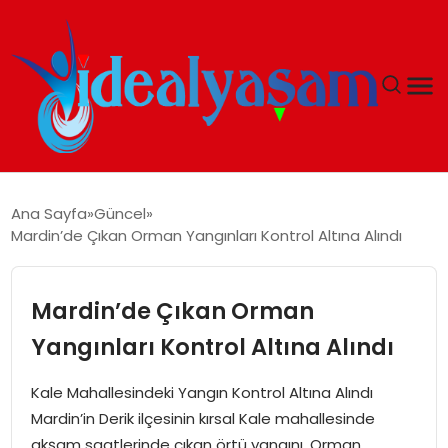
ANASAYFA
Ana Sayfa
Güncel
Mardin’de Çıkan Orman Yangınları Kontrol Altına Alındı
GÜNDEM
EKONOMI
Mardin’de Çıkan Orman
Yangınları Kontrol Altına Alındı
İDEAL YAŞAM
Kale Mahallesindeki Yangın Kontrol Altına Alındı
İDEAL SPOR
Mardin’in Derik ilçesinin kırsal Kale mahallesinde
akşam saatlerinde çıkan örtü yangını, Orman