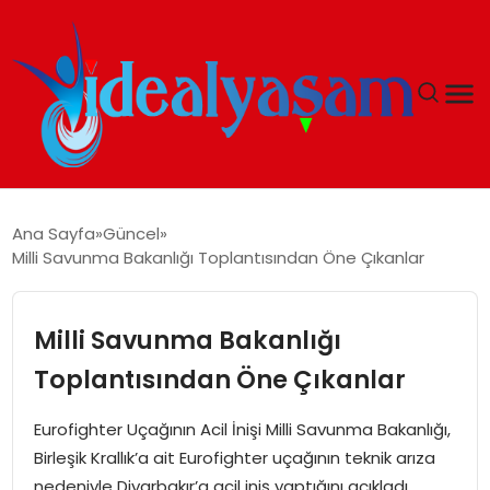
ANASAYFA
Ana Sayfa
Güncel
Milli Savunma Bakanlığı Toplantısından Öne Çıkanlar
GÜNDEM
EKONOMI
Milli Savunma Bakanlığı
Toplantısından Öne Çıkanlar
İDEAL YAŞAM
Eurofighter Uçağının Acil İnişi Milli Savunma Bakanlığı,
İDEAL SPOR
Birleşik Krallık’a ait Eurofighter uçağının teknik arıza
nedeniyle Diyarbakır’a acil iniş yaptığını açıkladı.