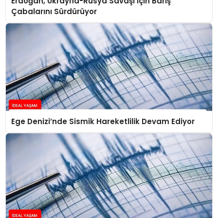
Erdoğan, Ukrayna-Rusya Savaşı İçin Barış
Çabalarını Sürdürüyor
Ege Denizi’nde Sismik Hareketlilik Devam Ediyor