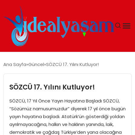
ANASAYFA
Ana Sayfa
Güncel
SÖZCÜ 17. Yılını Kutluyor!
GÜNDEM
SÖZCÜ 17. Yılını Kutluyor!
EKONOMI
SÖZCÜ, 17 Yıl Önce Yayın Hayatına Başladı SÖZCÜ,
İDEAL YAŞAM
“Sözümüz namusumuzdur” diyerek 17 yıl önce bugün
yayın hayatına başladı. Atatürk’ün gösterdiği yoldan
İDEAL SPOR
ayrılmayacağına, halkın ve haklının yanında, laik,
demokratik ve çağdaş Türkiye’den yana olacağına