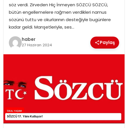
YAŞAM
söz verdi. Zirveden Hiç İnmeyen SÖZCÜ SÖZCÜ,
bütün engellemelere rağmen verdikleri namus
MAGAZIN
sözünü tuttu ve okurlarının desteğiyle bugünlere
kadar geldi. Manşetleriyle, ses…
SAĞLIK
haber
Paylaş
27 Haziran 2024
SOSYAL HABER