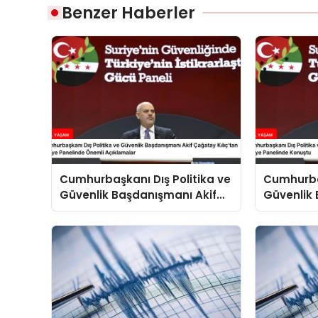
Benzer Haberler
Cumhurbaşkanı Dış Politika ve
Cumhurbaş
Güvenlik Başdanışmanı Akif
Güvenlik 
Çağatay Kılıç’tan Suriye
Çağatay K
Panelinde Önemli Açıklamalar
Konuştu