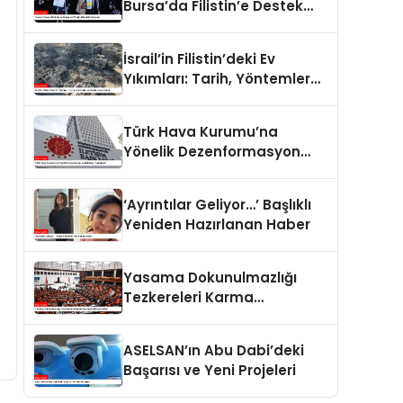
Bursa’da Filistin’e Destek
Eylemleri
İsrail’in Filistin’deki Ev
Yıkımları: Tarih, Yöntemler
ve Uluslararası Hukuk
Türk Hava Kurumu’na
Yönelik Dezenformasyon
İddiaları Yalanlandı
‘Ayrıntılar Geliyor…’ Başlıklı
Yeniden Hazırlanan Haber
Yasama Dokunulmazlığı
Tezkereleri Karma
Komisyona Havale Edildi
ASELSAN’ın Abu Dabi’deki
Başarısı ve Yeni Projeleri