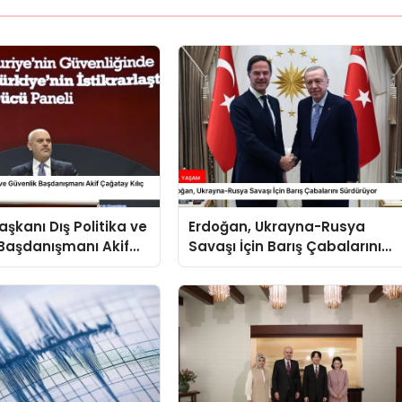
kanı Dış Politika ve
Erdoğan, Ukrayna-Rusya
Başdanışmanı Akif
Savaşı İçin Barış Çabalarını
ılıç Suriye Panelinde
Sürdürüyor