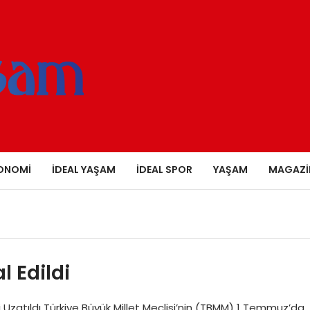
ONOMI
İDEAL YAŞAM
İDEAL SPOR
YAŞAM
MAGAZI
l Edildi
i Uzatıldı Türkiye Büyük Millet Meclisi’nin (TBMM) 1 Temmuz’da