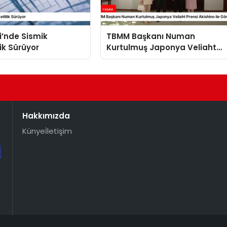
i’nde Sismik
TBMM Başkanı Numan
lik Sürüyor
Kurtulmuş Japonya Veliaht
Prensi Akishino ile Görüştü
Hakkımızda
Künye
İletişim