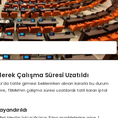
ilerek Çalışma Süresi Uzatıldı
z’da tatile girmesi beklenirken alınan kararla bu durum
, TBMM’nin çalışma süresi uzatılarak tatil kararı iptal
yandırıldı
let Meclisi İçtüzüğü’nün 5’inci maddelerine göre, 1