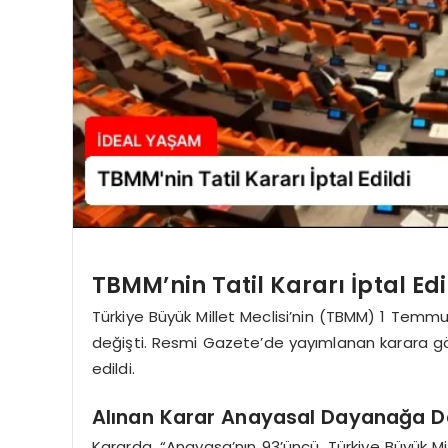
TBMM’nin Tatil Kararı İptal Ed
Türkiye Büyük Millet Meclisi’nin (TBMM) 1 Temmu
değişti. Resmi Gazete’de yayımlanan karara göre
edildi.
Alınan Karar Anayasal Dayanağa Da
Kararda, “Anayasa’nın 93’üncü, Türkiye Büyük Mil