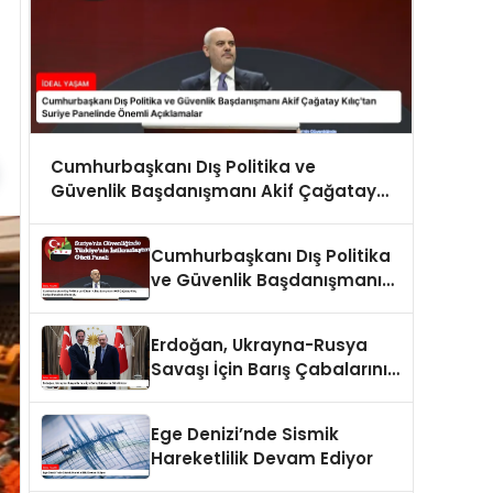
Cumhurbaşkanı Dış Politika ve
Güvenlik Başdanışmanı Akif Çağatay
Kılıç’tan Suriye Panelinde Önemli
Açıklamalar
Cumhurbaşkanı Dış Politika
ve Güvenlik Başdanışmanı
Akif Çağatay Kılıç Suriye
Panelinde Konuştu
Erdoğan, Ukrayna-Rusya
Savaşı İçin Barış Çabalarını
Sürdürüyor
Ege Denizi’nde Sismik
Hareketlilik Devam Ediyor