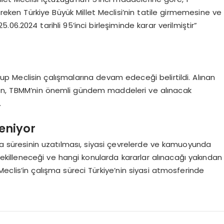
ken Türkiye Büyük Millet Meclisi’nin tatile girmemesine ve
6.2024 tarihli 95’inci birleşiminde karar verilmiştir”
p Meclisin çalışmalarına devam edeceği belirtildi. Alınan
mezken, TBMM’nin önemli gündem maddeleri ve alınacak
.
leniyor
şma süresinin uzatılması, siyasi çevrelerde ve kamuoyunda
şekilleneceği ve hangi konularda kararlar alınacağı yakından
Meclis’in çalışma süreci Türkiye’nin siyasi atmosferinde