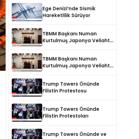
Ege Denizi’nde Sismik
Hareketlilik Sürüyor
TBMM Başkanı Numan
Kurtulmuş Japonya Veliaht
Prensi Akishino ile Görüştü
TBMM Başkanı Numan
Kurtulmuş Japonya Veliaht
Prensi ile Görüştü
Trump Towers Önünde
Filistin Protestosu
Trump Towers Önünde
Filistin Protestoları
Trump Towers Önünde ve