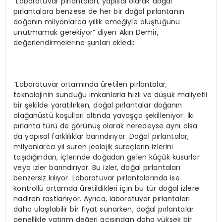
“Laboratuvar pırlantaları, yapısal olarak doğal
pırlantalara benzese de her bir doğal pırlantanın
doğanın milyonlarca yıllık emeğiyle oluştuğunu
unutmamak gerekiyor” diyen Akın Demir,
değerlendirmelerine şunları ekledi:
“Laboratuvar ortamında üretilen pırlantalar,
teknolojinin sunduğu imkanlarla hızlı ve düşük maliyetli
bir şekilde yaratılırken, doğal pırlantalar doğanın
olağanüstü koşulları altında yavaşça şekilleniyor. İki
pırlanta türü de görünüş olarak neredeyse aynı olsa
da yapısal farklılıklar barındırıyor. Doğal pırlantalar,
milyonlarca yıl süren jeolojik süreçlerin izlerini
taşıdığından, içlerinde doğadan gelen küçük kusurlar
veya izler barındırıyor. Bu izler, doğal pırlantaları
benzersiz kılıyor. Laboratuvar pırlantalarında ise
kontrollü ortamda üretildikleri için bu tür doğal izlere
nadiren rastlanıyor. Ayrıca, laboratuvar pırlantaları
daha ulaşılabilir bir fiyat sunarken, doğal pırlantalar
genellikle yatırım değeri açısından daha yüksek bir