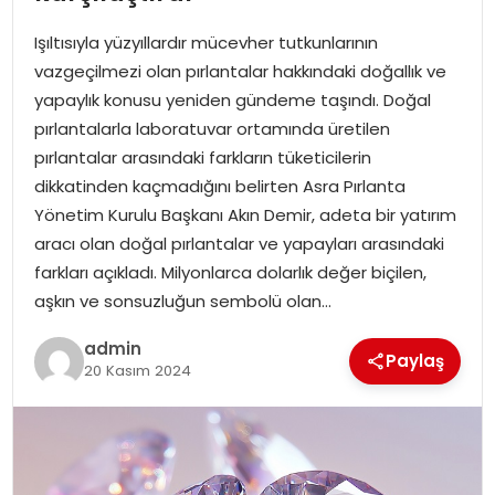
YAŞAM
Işıltısıyla yüzyıllardır mücevher tutkunlarının
MAGAZIN
vazgeçilmezi olan pırlantalar hakkındaki doğallık ve
yapaylık konusu yeniden gündeme taşındı. Doğal
SAĞLIK
pırlantalarla laboratuvar ortamında üretilen
pırlantalar arasındaki farkların tüketicilerin
SOSYAL HABER
dikkatinden kaçmadığını belirten Asra Pırlanta
Yönetim Kurulu Başkanı Akın Demir, adeta bir yatırım
aracı olan doğal pırlantalar ve yapayları arasındaki
farkları açıkladı. Milyonlarca dolarlık değer biçilen,
aşkın ve sonsuzluğun sembolü olan…
admin
Paylaş
20 Kasım 2024