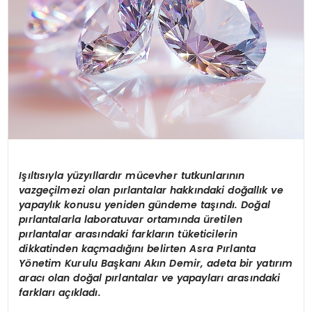
Işıltısıyla
y
üzyıllardır mücevher tutkunlarının
vazgeçilmezi olan pırlantalar hakkındaki doğallık ve
yapaylık konusu yeniden gündeme taşındı. Doğ
al
p
ırlantalarla laboratuvar ortamında üretilen
pırlantalar arasındaki farkların tüketicilerin
dikkatinden kaç
mad
ığını belirten Asra Pırlanta
Y
ö
netim Kurulu Başkanı Akın Demir, adeta bir yatırım
aracı olan doğ
al p
ırlantalar ve yapayları arasındaki
farkları açıkladı.