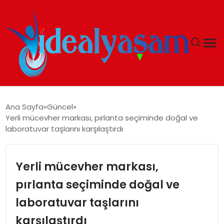
ANASAYFA
Ana Sayfa
Güncel
Yerli mücevher markası, pırlanta seçiminde doğal ve
GÜNDEM
laboratuvar taşlarını karşılaştırdı
EKONOMI
Yerli mücevher markası,
İDEAL YAŞAM
pırlanta seçiminde doğal ve
laboratuvar taşlarını
İDEAL SPOR
karşılaştırdı