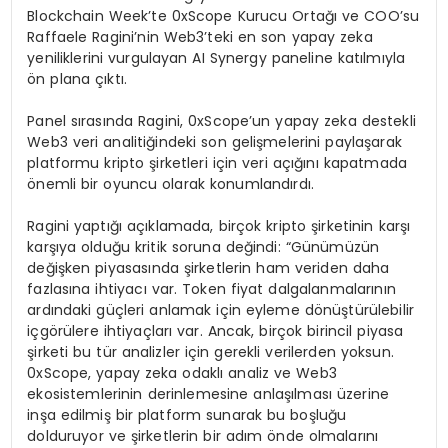
Blockchain Week’te 0xScope Kurucu Ortağı ve COO’su
Raffaele Ragini’nin Web3’teki en son yapay zeka
yeniliklerini vurgulayan AI Synergy paneline katılmıyla
ön plana çıktı.
Panel sırasında Ragini, 0xScope’un yapay zeka destekli
Web3 veri analitiğindeki son gelişmelerini paylaşarak
platformu kripto şirketleri için veri açığını kapatmada
önemli bir oyuncu olarak konumlandırdı.
Ragini yaptığı açıklamada, birçok kripto şirketinin karşı
karşıya olduğu kritik soruna değindi: “Günümüzün
değişken piyasasında şirketlerin ham veriden daha
fazlasına ihtiyacı var. Token fiyat dalgalanmalarının
ardındaki güçleri anlamak için eyleme dönüştürülebilir
içgörülere ihtiyaçları var. Ancak, birçok birincil piyasa
şirketi bu tür analizler için gerekli verilerden yoksun.
0xScope, yapay zeka odaklı analiz ve Web3
ekosistemlerinin derinlemesine anlaşılması üzerine
inşa edilmiş bir platform sunarak bu boşluğu
dolduruyor ve şirketlerin bir adım önde olmalarını