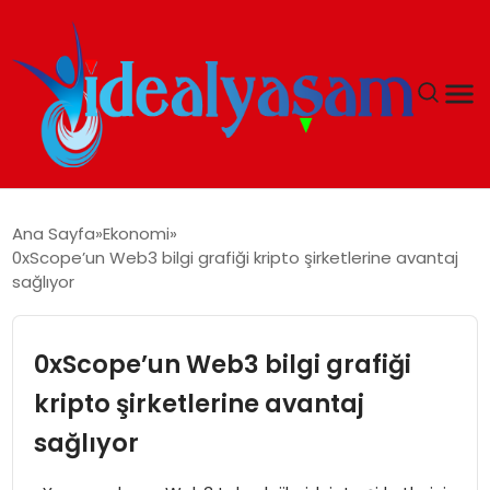
ANASAYFA
Ana Sayfa
Ekonomi
0xScope’un Web3 bilgi grafiği kripto şirketlerine avantaj
GÜNDEM
sağlıyor
EKONOMI
0xScope’un Web3 bilgi grafiği
İDEAL YAŞAM
kripto şirketlerine avantaj
sağlıyor
İDEAL SPOR