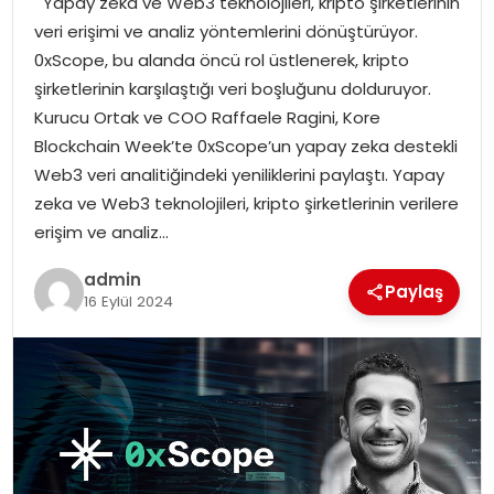
Yapay zeka ve Web3 teknolojileri, kripto şirketlerinin
YAŞAM
veri erişimi ve analiz yöntemlerini dönüştürüyor.
0xScope, bu alanda öncü rol üstlenerek, kripto
MAGAZIN
şirketlerinin karşılaştığı veri boşluğunu dolduruyor.
Kurucu Ortak ve COO Raffaele Ragini, Kore
SAĞLIK
Blockchain Week’te 0xScope’un yapay zeka destekli
Web3 veri analitiğindeki yeniliklerini paylaştı. Yapay
SOSYAL HABER
zeka ve Web3 teknolojileri, kripto şirketlerinin verilere
erişim ve analiz…
admin
Paylaş
16 Eylül 2024