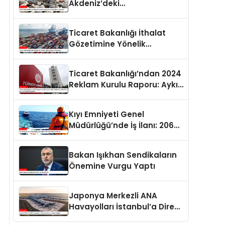
Akdeniz’deki
Popülasyonuna Karşı Alınan
Önlemler
Ticaret Bakanlığı İthalat
Gözetimine Yönelik
Düzenlemeler Yayımlandı
Ticaret Bakanlığı’ndan 2024
Reklam Kurulu Raporu: Aykırı
Reklamlara Milyonlarca Lira
Cezai İşlem Uygulandı
Kıyı Emniyeti Genel
Müdürlüğü’nde İş İlanı: 206
Kişi İstihdam Edilecek
Bakan Işıkhan Sendikaların
Önemine Vurgu Yaptı
Japonya Merkezli ANA
Havayolları İstanbul’a Direkt
Uçuşlara Başladı