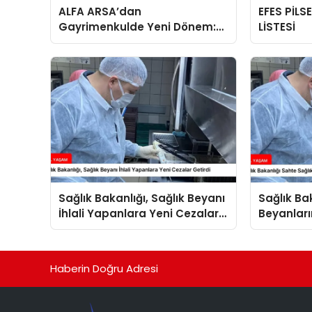
ALFA ARSA’dan
EFES PİLS
Gayrimenkulde Yeni Dönem:
LİSTESİ
Premium Yaşam ve Yatırım
Fırsatları Bir Arada
Sağlık Bakanlığı, Sağlık Beyanı
Sağlık Ba
İhlali Yapanlara Yeni Cezalar
Beyanları
Getirdi
Arttırdı
Haberin Doğru Adresi