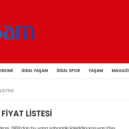
ONOMI
İDEAL YAŞAM
İDEAL SPOR
YAŞAM
MAGAZI
LİSTESİ
FİYAT LİSTESİ
rkası, 1969’dan bu yana sahadaki liderliğini koruyan Efes