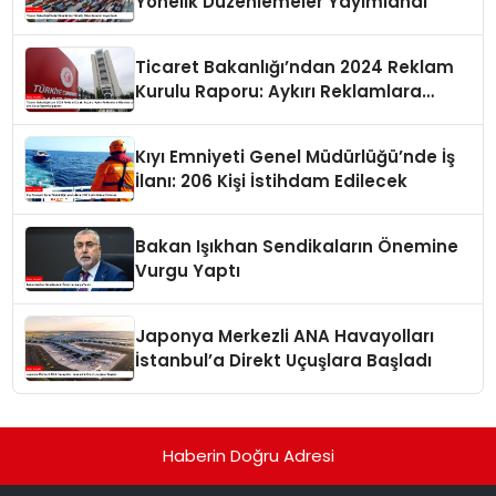
Yönelik Düzenlemeler Yayımlandı
Ticaret Bakanlığı’ndan 2024 Reklam
Kurulu Raporu: Aykırı Reklamlara
Milyonlarca Lira Cezai İşlem Uygulandı
Kıyı Emniyeti Genel Müdürlüğü’nde İş
İlanı: 206 Kişi İstihdam Edilecek
Bakan Işıkhan Sendikaların Önemine
Vurgu Yaptı
Japonya Merkezli ANA Havayolları
İstanbul’a Direkt Uçuşlara Başladı
Haberin Doğru Adresi