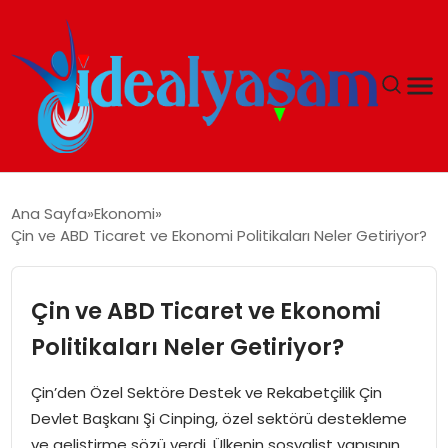
ANASAYFA
Ana Sayfa
Ekonomi
Çin ve ABD Ticaret ve Ekonomi Politikaları Neler Getiriyor?
GÜNDEM
EKONOMI
Çin ve ABD Ticaret ve Ekonomi
Politikaları Neler Getiriyor?
İDEAL YAŞAM
Çin’den Özel Sektöre Destek ve Rekabetçilik Çin
İDEAL SPOR
Devlet Başkanı Şi Cinping, özel sektörü destekleme
ve geliştirme sözü verdi. Ülkenin sosyalist yapısının