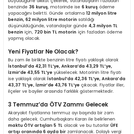
büyüdüğüne dikkat çekerek, vatandaşların fazladan
benzinde
36 kuruş
, motorinde ise
6 kuruş
ödeme
yapacağını belirtti. Günde ortalama
12 milyon litre
benzin, 62 milyon litre motorin
satıldığı
düşünüldüğünde, vatandaşlar günde
4,3 milyon TL
benzin
için,
720 bin TL motorin
için fazladan ödeme
yapmış olacak.
Yeni Fiyatlar Ne Olacak?
Bu zam ile birlikte benzinin litre fiyatı yaklaşık olarak
İstanbul’da 42,31 TL’ye, Ankara’da 43,29 TL’ye,
İzmir’de 43,55 TL’ye
yükselecek. Motorinin litre fiyatı
ise yaklaşık olarak
İstanbul’da 42,36 TL’ye, Ankara’da
43,37 TL’ye, İzmir’de 43,76 TL’ye
çıkacak. Fiyatlar iller,
ilçeler ve bayiler arasında farklılık göstermektedir.
3 Temmuz’da ÖTV Zammı Gelecek
Akaryakıt fiyatlarına temmuz ayı başında bir zam
daha gelecek. Cumhurbaşkanı Kararı ile belirlenen
maktu ÖTV artışları 5 TL
olacak ve bu tutarlar
ÜFE
artışı oranında 6 ayda bir
zamlanacak. Dolaylı vergi