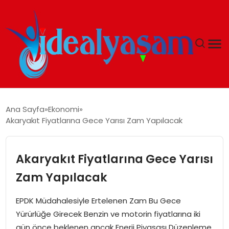
ANASAYFA
Ana Sayfa
Ekonomi
Akaryakıt Fiyatlarına Gece Yarısı Zam Yapılacak
GÜNDEM
EKONOMI
Akaryakıt Fiyatlarına Gece Yarısı
Zam Yapılacak
İDEAL YAŞAM
EPDK Müdahalesiyle Ertelenen Zam Bu Gece
İDEAL SPOR
Yürürlüğe Girecek Benzin ve motorin fiyatlarına iki
gün önce beklenen ancak Enerji Piyasası Düzenleme