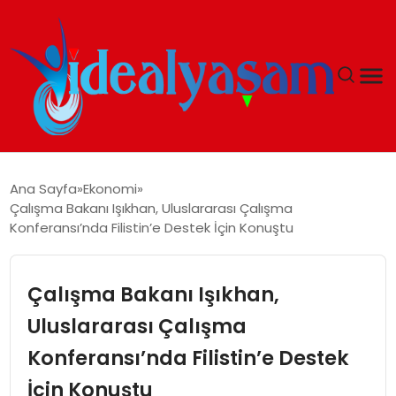
ANASAYFA
Ana Sayfa
Ekonomi
Çalışma Bakanı Işıkhan, Uluslararası Çalışma
GÜNDEM
Konferansı’nda Filistin’e Destek İçin Konuştu
EKONOMI
Çalışma Bakanı Işıkhan,
İDEAL YAŞAM
Uluslararası Çalışma
Konferansı’nda Filistin’e Destek
İDEAL SPOR
İçin Konuştu