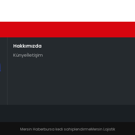
Hakkımızda
Künye
İletişim
Mersin Haber
bursa kedi sahiplendirme
Mersin Lojistik