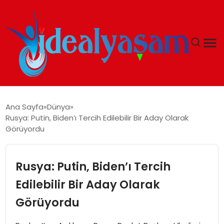
ANASAYFA
Ana Sayfa
Dünya
Rusya: Putin, Biden’ı Tercih Edilebilir Bir Aday Olarak
GÜNDEM
Görüyordu
EKONOMI
Rusya: Putin, Biden’ı Tercih
İDEAL YAŞAM
Edilebilir Bir Aday Olarak
Görüyordu
İDEAL SPOR