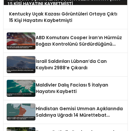
Kentucky Uçak Kazası Görüntüleri Ortaya Çıktı
15 Kişi Hayatını Kaybetmişti
ABD Komutanı Cooper İran’ın Hürmüz
Boğazı Kontrolünü Sürdürdüğünü
Vurguladı
İsrail Saldırıları Lübnan’da Can
Kaybını 2988’e Çıkardı
Maldivler Dalış Faciası 5 İtalyan
Hayatını Kaybetti
Hindistan Gemisi Umman Açıklarında
Saldırıya Uğradı 14 Mürettebat
Kurtarıldı