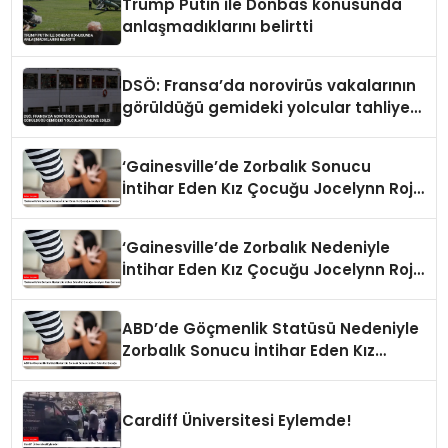
Trump Putin ile Donbas konusunda
anlaşmadıklarını belirtti
DSÖ: Fransa’da norovirüs vakalarının
görüldüğü gemideki yolcular tahliye
edildi
‘Gainesville’de Zorbalık Sonucu
İntihar Eden Kız Çocuğu Jocelynn Rojo
Carranza’
‘Gainesville’de Zorbalık Nedeniyle
İntihar Eden Kız Çocuğu Jocelynn Rojo
Carranza’
ABD’de Göçmenlik Statüsü Nedeniyle
Zorbalık Sonucu İntihar Eden Kız
Çocuğu
Cardiff Üniversitesi Eylemde!