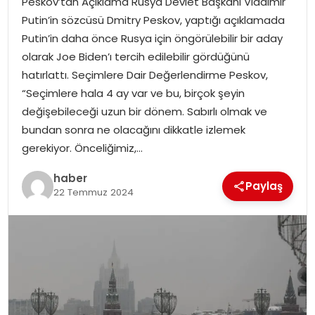
Peskov’tan Açıklama Rusya Devlet Başkanı Vladimir
YAŞAM
Putin’in sözcüsü Dmitry Peskov, yaptığı açıklamada
Putin’in daha önce Rusya için öngörülebilir bir aday
MAGAZIN
olarak Joe Biden’ı tercih edilebilir gördüğünü
hatırlattı. Seçimlere Dair Değerlendirme Peskov,
SAĞLIK
“Seçimlere hala 4 ay var ve bu, birçok şeyin
değişebileceği uzun bir dönem. Sabırlı olmak ve
SOSYAL HABER
bundan sonra ne olacağını dikkatle izlemek
gerekiyor. Önceliğimiz,…
haber
Paylaş
22 Temmuz 2024