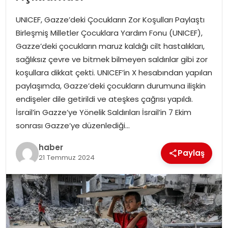
YAŞAM
UNICEF, Gazze’deki Çocukların Zor Koşulları Paylaştı
MAGAZIN
Birleşmiş Milletler Çocuklara Yardım Fonu (UNICEF),
Gazze’deki çocukların maruz kaldığı cilt hastalıkları,
SAĞLIK
sağlıksız çevre ve bitmek bilmeyen saldırılar gibi zor
koşullara dikkat çekti. UNICEF’in X hesabından yapılan
SOSYAL HABER
paylaşımda, Gazze’deki çocukların durumuna ilişkin
endişeler dile getirildi ve ateşkes çağrısı yapıldı.
İsrail’in Gazze’ye Yönelik Saldırıları İsrail’in 7 Ekim
sonrası Gazze’ye düzenlediği…
haber
Paylaş
21 Temmuz 2024