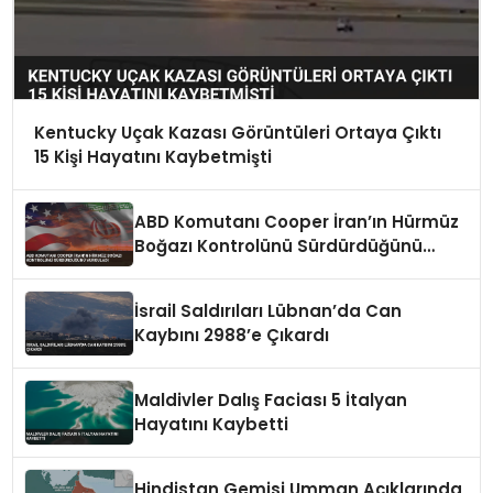
Kentucky Uçak Kazası Görüntüleri Ortaya Çıktı
15 Kişi Hayatını Kaybetmişti
ABD Komutanı Cooper İran’ın Hürmüz
Boğazı Kontrolünü Sürdürdüğünü
Vurguladı
İsrail Saldırıları Lübnan’da Can
Kaybını 2988’e Çıkardı
Maldivler Dalış Faciası 5 İtalyan
Hayatını Kaybetti
Hindistan Gemisi Umman Açıklarında