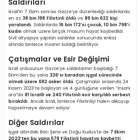
Saldırıları
İsrail’in 7 Ekim sonrası Gazze’ye düzenlediği saldırılarda
en az
38 bin 198 Filistinli öldü
ve
89 bin 622 kişi
yaralandı
. Saldırılarda
16 bin 172’si çocuk, 10 bin 798’i
kadın
olmak üzere birçok masum hayat kaybedildi.
Sivil altyapıya yapılan saldırılar sonucunda enkaz
altında binlerce insanın kaldığı belirtiliyor.
Çatışmalar ve Esir Değişimi
İsrail ordusunun Gazze’ye saldırılarının başladığı 7
Ekim’den bu yana
326’sı karadan işgal sürecinde
olmak üzere 682 asker öldü
. Çatışmalar sırasında 24
Kasım 2023’te başlayan ve 4 günlüğüne verilen “insani
ara”da
81 İsrailli ve 240 Filistinli esir karşılıklı serbest
bırakıldı
. Ancak İsrail, binlerce Filistinliyi halen alıkoyup
hapsetmeye devam ediyor.
Diğer Saldırılar
İşgal altındaki Batı Şeria ve Doğu Kudüs’te de
7 Ekim
2023’ten bu yana 578 Filistinli hayatını kaybetti
.