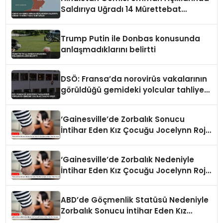
Saldırıya Uğradı 14 Mürettebat
Kurtarıldı
Trump Putin ile Donbas konusunda
anlaşmadıklarını belirtti
DSÖ: Fransa’da norovirüs vakalarının
görüldüğü gemideki yolcular tahliye
edildi
‘Gainesville’de Zorbalık Sonucu
İntihar Eden Kız Çocuğu Jocelynn Rojo
Carranza’
‘Gainesville’de Zorbalık Nedeniyle
İntihar Eden Kız Çocuğu Jocelynn Rojo
Carranza’
ABD’de Göçmenlik Statüsü Nedeniyle
Zorbalık Sonucu İntihar Eden Kız
Çocuğu