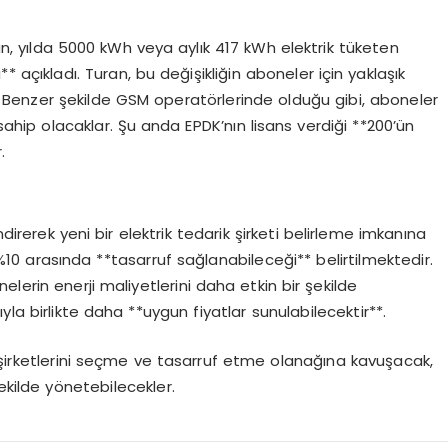
, yılda 5000 kWh veya aylık 417 kWh elektrik tüketen
** açıkladı. Turan, bu değişikliğin aboneler için yaklaşık
ti. Benzer şekilde GSM operatörlerinde olduğu gibi, aboneler
 sahip olacaklar. Şu anda EPDK’nın lisans verdiği **200’ün
.
direrek yeni bir elektrik tedarik şirketi belirleme imkanına
%10 arasında **tasarruf sağlanabileceği** belirtilmektedir.
onelerin enerji maliyetlerini daha etkin bir şekilde
a birlikte daha **uygun fiyatlar sunulabilecektir**.
k şirketlerini seçme ve tasarruf etme olanağına kavuşacak,
şekilde yönetebilecekler.