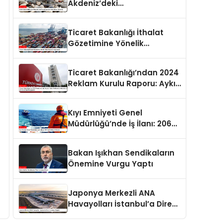
Akdeniz’deki
Popülasyonuna Karşı Alınan
Önlemler
Ticaret Bakanlığı İthalat
Gözetimine Yönelik
Düzenlemeler Yayımlandı
Ticaret Bakanlığı’ndan 2024
Reklam Kurulu Raporu: Aykırı
Reklamlara Milyonlarca Lira
Cezai İşlem Uygulandı
Kıyı Emniyeti Genel
Müdürlüğü’nde İş İlanı: 206
Kişi İstihdam Edilecek
Bakan Işıkhan Sendikaların
Önemine Vurgu Yaptı
Japonya Merkezli ANA
Havayolları İstanbul’a Direkt
Uçuşlara Başladı