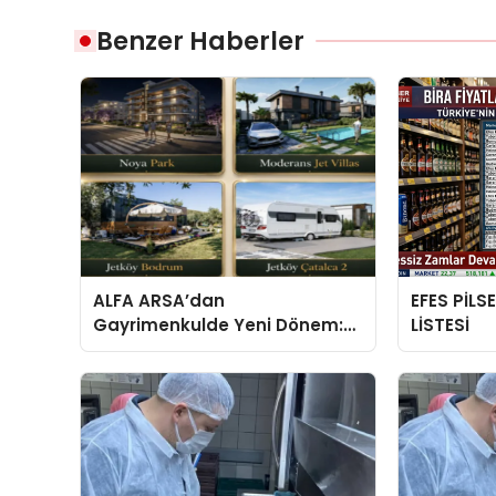
Benzer Haberler
ALFA ARSA’dan
EFES PİLS
Gayrimenkulde Yeni Dönem:
LİSTESİ
Premium Yaşam ve Yatırım
Fırsatları Bir Arada