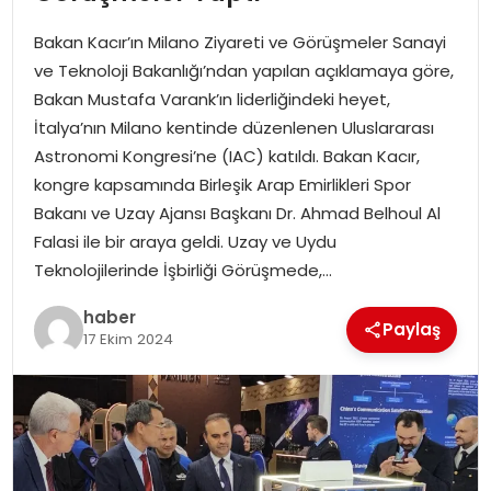
YAŞAM
Bakan Kacır’ın Milano Ziyareti ve Görüşmeler Sanayi
MAGAZIN
ve Teknoloji Bakanlığı’ndan yapılan açıklamaya göre,
Bakan Mustafa Varank’ın liderliğindeki heyet,
SAĞLIK
İtalya’nın Milano kentinde düzenlenen Uluslararası
Astronomi Kongresi’ne (IAC) katıldı. Bakan Kacır,
SOSYAL HABER
kongre kapsamında Birleşik Arap Emirlikleri Spor
Bakanı ve Uzay Ajansı Başkanı Dr. Ahmad Belhoul Al
Falasi ile bir araya geldi. Uzay ve Uydu
Teknolojilerinde İşbirliği Görüşmede,…
haber
Paylaş
17 Ekim 2024