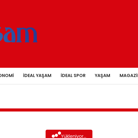
ONOMI
İDEAL YAŞAM
İDEAL SPOR
YAŞAM
MAGAZI
Yükleniyor...