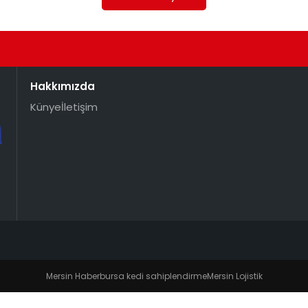
Hakkımızda
Künye
İletişim
Mersin Haber
bursa kedi sahiplendirme
Mersin Lojistik