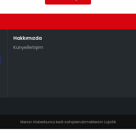
Hakkımızda
Künye
İletişim
Mersin Haber
bursa kedi sahiplendirme
Mersin Lojistik