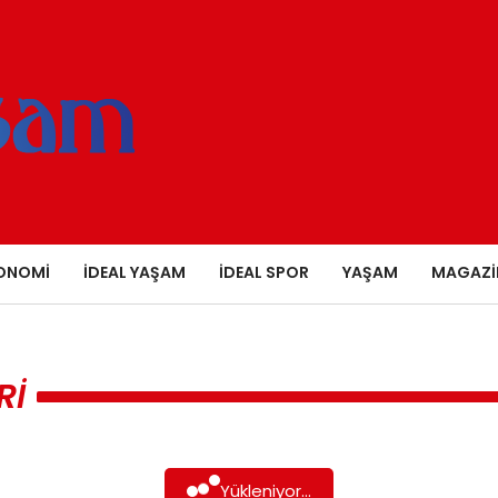
ONOMI
İDEAL YAŞAM
İDEAL SPOR
YAŞAM
MAGAZI
RI
Yükleniyor...