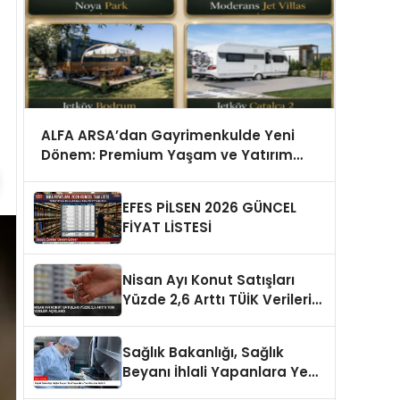
ALFA ARSA’dan Gayrimenkulde Yeni
Dönem: Premium Yaşam ve Yatırım
Fırsatları Bir Arada
EFES PİLSEN 2026 GÜNCEL
FİYAT LİSTESİ
Nisan Ayı Konut Satışları
Yüzde 2,6 Arttı TÜİK Verileri
Açıklandı
Sağlık Bakanlığı, Sağlık
Beyanı İhlali Yapanlara Yeni
Cezalar Getirdi