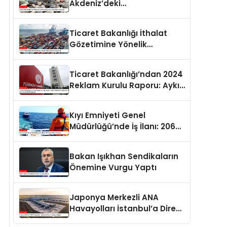
Akdeniz’deki
Popülasyonuna Karşı Alınan
Önlemler
Ticaret Bakanlığı İthalat
Gözetimine Yönelik
Düzenlemeler Yayımlandı
Ticaret Bakanlığı’ndan 2024
Reklam Kurulu Raporu: Aykırı
Reklamlara Milyonlarca Lira
Cezai İşlem Uygulandı
Kıyı Emniyeti Genel
Müdürlüğü’nde İş İlanı: 206
Kişi İstihdam Edilecek
Bakan Işıkhan Sendikaların
Önemine Vurgu Yaptı
Japonya Merkezli ANA
Havayolları İstanbul’a Direkt
Uçuşlara Başladı