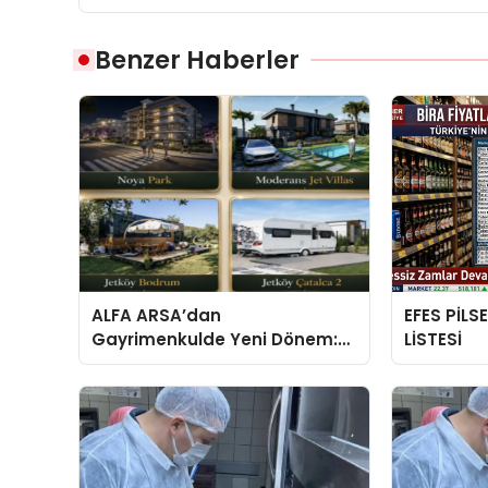
Benzer Haberler
ALFA ARSA’dan
EFES PİLS
Gayrimenkulde Yeni Dönem:
LİSTESİ
Premium Yaşam ve Yatırım
Fırsatları Bir Arada