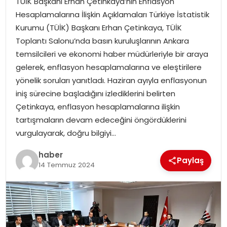
TÜİK Başkanı Erhan Çetinkaya’nın Enflasyon
YAŞAM
Hesaplamalarına İlişkin Açıklamaları Türkiye İstatistik
Kurumu (TÜİK) Başkanı Erhan Çetinkaya, TÜİK
MAGAZIN
Toplantı Salonu’nda basın kuruluşlarının Ankara
temsilcileri ve ekonomi haber müdürleriyle bir araya
SAĞLIK
gelerek, enflasyon hesaplamalarına ve eleştirilere
yönelik soruları yanıtladı. Haziran ayıyla enflasyonun
SOSYAL HABER
iniş sürecine başladığını izlediklerini belirten
Çetinkaya, enflasyon hesaplamalarına ilişkin
tartışmaların devam edeceğini öngördüklerini
vurgulayarak, doğru bilgiyi…
haber
Paylaş
14 Temmuz 2024