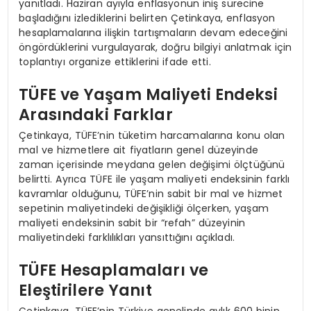
yanıtladı. Haziran ayıyla enflasyonun iniş sürecine
başladığını izlediklerini belirten Çetinkaya, enflasyon
hesaplamalarına ilişkin tartışmaların devam edeceğini
öngördüklerini vurgulayarak, doğru bilgiyi anlatmak için
toplantıyı organize ettiklerini ifade etti.
TÜFE ve Yaşam Maliyeti Endeksi
Arasındaki Farklar
Çetinkaya, TÜFE’nin tüketim harcamalarına konu olan
mal ve hizmetlere ait fiyatların genel düzeyinde
zaman içerisinde meydana gelen değişimi ölçtüğünü
belirtti. Ayrıca TÜFE ile yaşam maliyeti endeksinin farklı
kavramlar olduğunu, TÜFE’nin sabit bir mal ve hizmet
sepetinin maliyetindeki değişikliği ölçerken, yaşam
maliyeti endeksinin sabit bir “refah” düzeyinin
maliyetindeki farklılıkları yansıttığını açıkladı.
TÜFE Hesaplamaları ve
Eleştirilere Yanıt
Çetinkaya, TÜFE’nin Türkiye genelinde aylık 600 binin