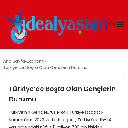
ANASAYFA
Ana Sayfa
Ekonomi
Türkiye’de Boşta Olan Gençlerin Durumu
GÜNDEM
EKONOMI
Türkiye’de Boşta Olan Gençlerin
Durumu
İDEAL YAŞAM
Türkiye’nin Genç Nüfus Profili Türkiye İstatistik
İDEAL SPOR
Kurumu‘nun 2023 verilerine göre, Türkiye’de 15-24
yaş arasındaki nüfus 11 milyon 796 bin kişiden