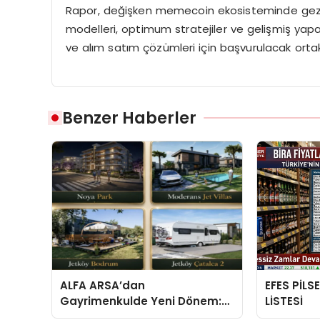
Rapor, değişken memecoin ekosisteminde gezinen
modelleri, optimum stratejiler ve gelişmiş yapay
ve alım satım çözümleri için başvurulacak orta
Benzer Haberler
ALFA ARSA’dan
EFES PİLS
Gayrimenkulde Yeni Dönem:
LİSTESİ
Premium Yaşam ve Yatırım