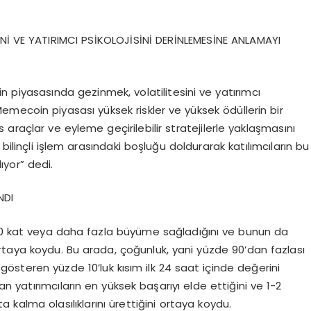
Nİ VE YATIRIMCI PSİKOLOJİSİNİ DERİNLEMESİNE ANLAMAYI
 piyasasında gezinmek, volatilitesini ve yatırımcı
 Memecoin piyasası yüksek riskler ve yüksek ödüllerin bir
 araçlar ve eyleme geçirilebilir stratejilerle yaklaşmasını
bilinçli işlem arasındaki boşluğu doldurarak katılımcıların bu
ıyor” dedi.
NDI
 kat veya daha fazla büyüme sağladığını ve bunun da
ortaya koydu. Bu arada, çoğunluk, yani yüzde 90’dan fazlası
gösteren yüzde 10’luk kısım ilk 24 saat içinde değerini
an yatırımcıların en yüksek başarıyı elde ettiğini ve 1-2
 kalma olasılıklarını ürettiğini ortaya koydu.