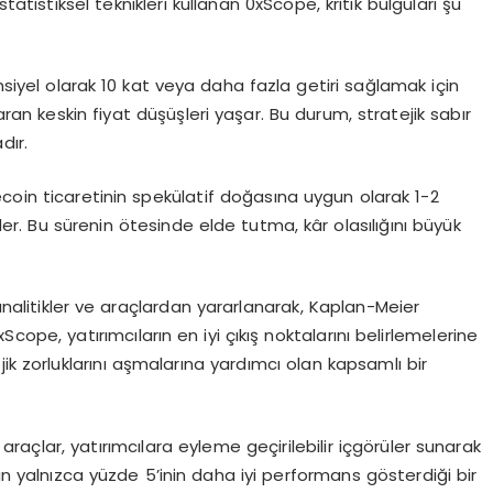
atistiksel teknikleri kullanan 0xScope, kritik bulguları şu
siyel olarak 10 kat veya daha fazla getiri sağlamak için
n keskin fiyat düşüşleri yaşar. Bu durum, stratejik sabır
dır.
coin ticaretinin spekülatif doğasına uygun olarak 1-2
r. Bu sürenin ötesinde elde tutma, kâr olasılığını büyük
 analitikler ve araçlardan yararlanarak, Kaplan-Meier
0xScope, yatırımcıların en iyi çıkış noktalarını belirlemelerine
ik zorluklarını aşmalarına yardımcı olan kapsamlı bir
açlar, yatırımcılara eyleme geçirilebilir içgörüler sunarak
rın yalnızca yüzde 5’inin daha iyi performans gösterdiği bir