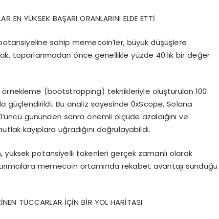
LAR EN YÜKSEK BAŞARI ORANLARINI ELDE ETTİ
i potansiyeline sahip memecoin’ler, büyük düşüşlere
larak, toparlanmadan önce genellikle yüzde 40’lık bir değer
 örnekleme (bootstrapping) teknikleriyle oluşturulan 100
a güçlendirildi. Bu analiz sayesinde 0xScope, Solana
100’üncü gününden sonra önemli ölçüde azaldığını ve
utlak kayıplara uğradığını doğrulayabildi.
 yüksek potansiyelli tokenleri gerçek zamanlı olarak
yatırımcılara memecoin ortamında rekabet avantajı sunduğu
İNEN TÜCCARLAR İÇİN BİR YOL HARİTASI