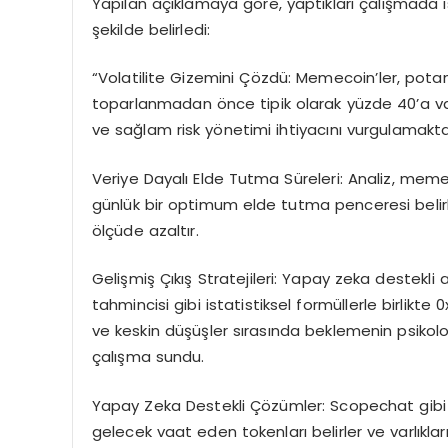
Yapılan açıklamaya göre, yaptıkları çalışmada ist
şekilde belirledi:
“Volatilite Gizemini Çözdü: Memecoin’ler, potan
toparlanmadan önce tipik olarak yüzde 40’a vara
ve sağlam risk yönetimi ihtiyacını vurgulamakta
Veriye Dayalı Elde Tutma Süreleri: Analiz, meme
günlük bir optimum elde tutma penceresi belirle
ölçüde azaltır.
Gelişmiş Çıkış Stratejileri: Yapay zeka destekli
tahmincisi gibi istatistiksel formüllerle birlikte 
ve keskin düşüşler sırasında beklemenin psikoloj
çalışma sundu.
Yapay Zeka Destekli Çözümler: Scopechat gibi ar
gelecek vaat eden tokenları belirler ve varlıkla