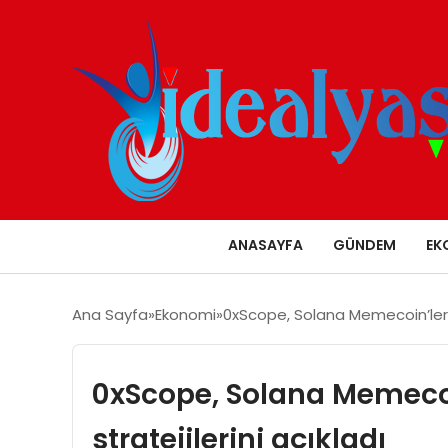
ANASAYFA
GÜNDEM
EK
Ana Sayfa
Ekonomi
0xScope, Solana Memecoin’ler ha
0xScope, Solana Memecoi
stratejilerini açıkladı