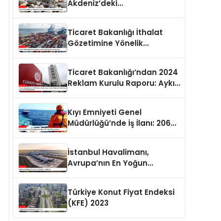
Akdeniz’deki
Popülasyonuna Karşı Alınan
Önlemler
Ticaret Bakanlığı İthalat
Gözetimine Yönelik
Düzenlemeler Yayımlandı
Ticaret Bakanlığı’ndan 2024
Reklam Kurulu Raporu: Aykırı
Reklamlara Milyonlarca Lira
Cezai İşlem Uygulandı
Kıyı Emniyeti Genel
Müdürlüğü’nde İş İlanı: 206
Kişi İstihdam Edilecek
İstanbul Havalimanı,
Avrupa’nın En Yoğun
Havalimanı
Türkiye Konut Fiyat Endeksi
(KFE) 2023