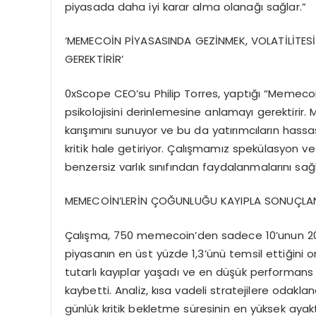
piyasada daha iyi karar alma olanağı sağlar.”
‘MEMECOİN PİYASASINDA GEZİNMEK, VOLATİLİTESİ
GEREKTİRİR’
0xScope CEO’su Philip Torres, yaptığı “Memecoin
psikolojisini derinlemesine anlamayı gerektirir.
karışımını sunuyor ve bu da yatırımcıların hassas
kritik hale getiriyor. Çalışmamız spekülasyon ve 
benzersiz varlık sınıfından faydalanmalarını sağl
MEMECOİN’LERİN ÇOĞUNLUĞU KAYIPLA SONUÇLA
Çalışma, 750 memecoin’den sadece 10’unun 20
piyasanın en üst yüzde 1,3’ünü temsil ettiğini 
tutarlı kayıplar yaşadı ve en düşük performans 
kaybetti. Analiz, kısa vadeli stratejilere odaklan
günlük kritik bekletme süresinin en yüksek ayakta