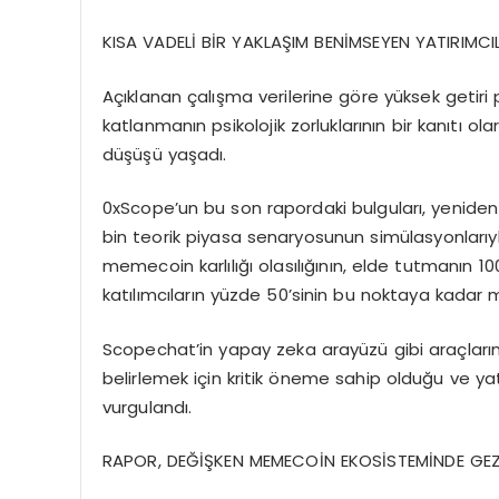
KISA VADELİ BİR YAKLAŞIM BENİMSEYEN YATIRIMCI
Açıklanan çalışma verilerine göre yüksek getir
katlanmanın psikolojik zorluklarının bir kanıtı o
düşüşü yaşadı.
0xScope’un bu son rapordaki bulguları, yeniden
bin teorik piyasa senaryosunun simülasyonlarıyl
memecoin karlılığı olasılığının, elde tutmanın 
katılımcıların yüzde 50’sinin bu noktaya kadar m
Scopechat’in yapay zeka arayüzü gibi araçların,
belirlemek için kritik öneme sahip olduğu ve 
vurgulandı.
RAPOR, DEĞİŞKEN MEMECOİN EKOSİSTEMİNDE GEZ