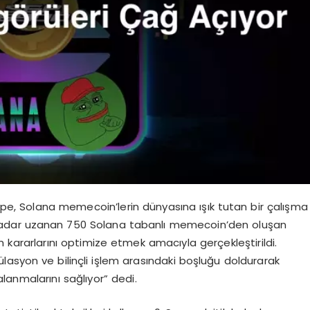
e, Solana memecoin’lerin dünyasına ışık tutan bir çalışma
 kadar uzanan 750 Solana tabanlı memecoin’den oluşan
ım kararlarını optimize etmek amacıyla gerçekleştirildi.
lasyon ve bilinçli işlem arasındaki boşluğu doldurarak
alanmalarını sağlıyor” dedi.