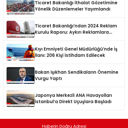
Ticaret Bakanlığı İthalat Gözetimine
Yönelik Düzenlemeler Yayımlandı
Ticaret Bakanlığı’ndan 2024 Reklam
Kurulu Raporu: Aykırı Reklamlara
Milyonlarca Lira Cezai İşlem Uygulandı
Kıyı Emniyeti Genel Müdürlüğü’nde İş
İlanı: 206 Kişi İstihdam Edilecek
Bakan Işıkhan Sendikaların Önemine
Vurgu Yaptı
Japonya Merkezli ANA Havayolları
İstanbul’a Direkt Uçuşlara Başladı
Haberin Doğru Adresi