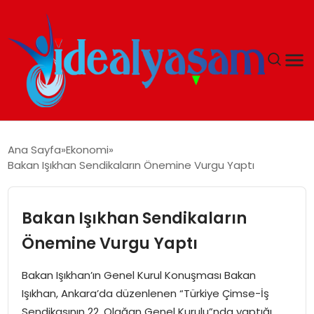
ANASAYFA
Ana Sayfa
Ekonomi
Bakan Işıkhan Sendikaların Önemine Vurgu Yaptı
GÜNDEM
EKONOMI
Bakan Işıkhan Sendikaların
Önemine Vurgu Yaptı
İDEAL YAŞAM
Bakan Işıkhan’ın Genel Kurul Konuşması Bakan
İDEAL SPOR
Işıkhan, Ankara’da düzenlenen “Türkiye Çimse-İş
Sendikasının 22. Olağan Genel Kurulu”nda yaptığı