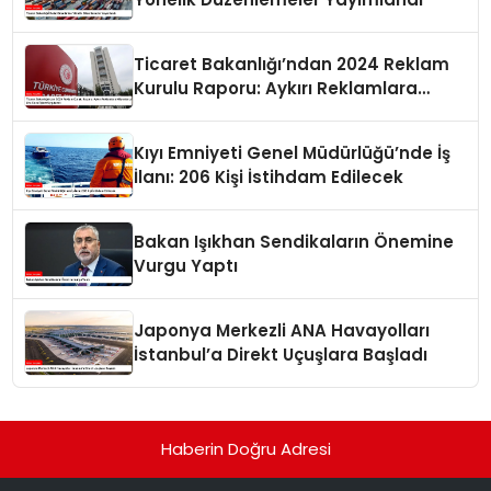
Ticaret Bakanlığı’ndan 2024 Reklam
Kurulu Raporu: Aykırı Reklamlara
Milyonlarca Lira Cezai İşlem Uygulandı
Kıyı Emniyeti Genel Müdürlüğü’nde İş
İlanı: 206 Kişi İstihdam Edilecek
Bakan Işıkhan Sendikaların Önemine
Vurgu Yaptı
Japonya Merkezli ANA Havayolları
İstanbul’a Direkt Uçuşlara Başladı
Haberin Doğru Adresi