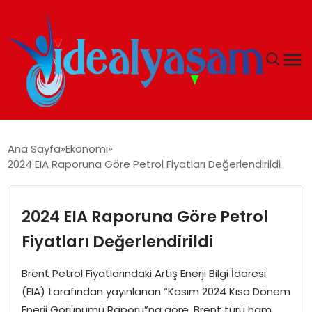
ANASAYFA
Ana Sayfa
Ekonomi
2024 EIA Raporuna Göre Petrol Fiyatları Değerlendirildi
GÜNDEM
EKONOMI
2024 EIA Raporuna Göre Petrol
Fiyatları Değerlendirildi
İDEAL YAŞAM
Brent Petrol Fiyatlarındaki Artış Enerji Bilgi İdaresi
İDEAL SPOR
(EIA) tarafından yayınlanan “Kasım 2024 Kısa Dönem
Enerji Görünümü Raporu”na göre, Brent türü ham