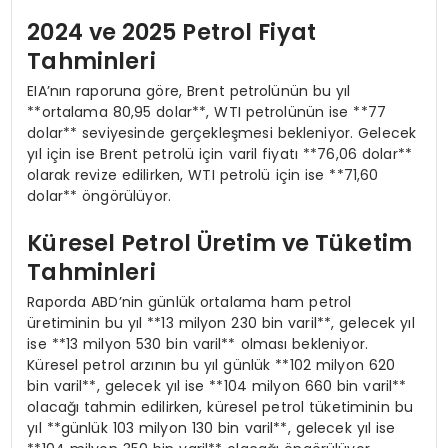
2024 ve 2025 Petrol Fiyat
Tahminleri
EIA’nın raporuna göre, Brent petrolünün bu yıl
**ortalama 80,95 dolar**, WTI petrolünün ise **77
dolar** seviyesinde gerçekleşmesi bekleniyor. Gelecek
yıl için ise Brent petrolü için varil fiyatı **76,06 dolar**
olarak revize edilirken, WTI petrolü için ise **71,60
dolar** öngörülüyor.
Küresel Petrol Üretim ve Tüketim
Tahminleri
Raporda ABD’nin günlük ortalama ham petrol
üretiminin bu yıl **13 milyon 230 bin varil**, gelecek yıl
ise **13 milyon 530 bin varil** olması bekleniyor.
Küresel petrol arzının bu yıl günlük **102 milyon 620
bin varil**, gelecek yıl ise **104 milyon 660 bin varil**
olacağı tahmin edilirken, küresel petrol tüketiminin bu
yıl **günlük 103 milyon 130 bin varil**, gelecek yıl ise