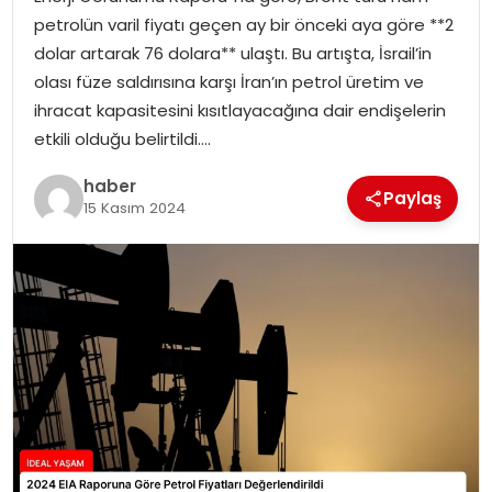
YAŞAM
petrolün varil fiyatı geçen ay bir önceki aya göre **2
dolar artarak 76 dolara** ulaştı. Bu artışta, İsrail’in
MAGAZIN
olası füze saldırısına karşı İran’ın petrol üretim ve
ihracat kapasitesini kısıtlayacağına dair endişelerin
SAĞLIK
etkili olduğu belirtildi….
SOSYAL HABER
haber
Paylaş
15 Kasım 2024