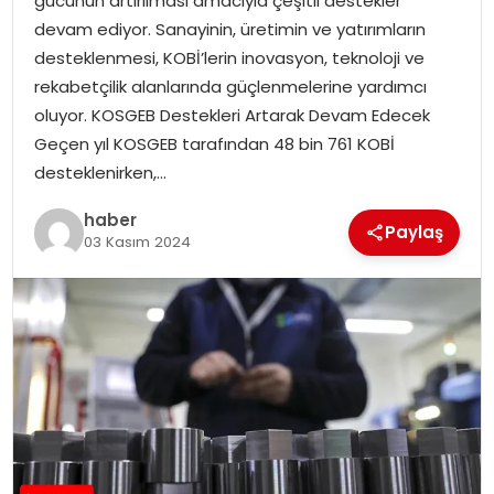
gücünün artırılması amacıyla çeşitli destekler
YAŞAM
devam ediyor. Sanayinin, üretimin ve yatırımların
desteklenmesi, KOBİ’lerin inovasyon, teknoloji ve
MAGAZIN
rekabetçilik alanlarında güçlenmelerine yardımcı
oluyor. KOSGEB Destekleri Artarak Devam Edecek
SAĞLIK
Geçen yıl KOSGEB tarafından 48 bin 761 KOBİ
desteklenirken,…
SOSYAL HABER
haber
Paylaş
03 Kasım 2024