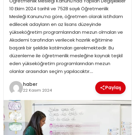
Öğretmenlik Mesleği Kanunu’nda Yapılan Değişiklikler
YAŞAM
10 Ekim 2024 tarihli ve 7528 sayılı Öğretmenlik
Mesleği Kanunu’na göre, öğretmen olarak istihdam
MAGAZIN
edilecek adayların en az lisans düzeyinde
yükseköğretim programlarından mezun olmaları ve
SAĞLIK
Akademi tarafından verilecek hazırlık eğitimine
başarılı bir şekilde katılmaları gerekmektedir. Bu
SOSYAL HABER
düzenleme ile öğretmenlik mesleğine kaynak teşkil
eden yükseköğretim programlarından mezun
olanlar arasından seçim yapılacaktır….
haber
Paylaş
22 Kasım 2024