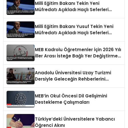
Milli Eğitim Bakanı Tekin Yeni
Müfredatı Açıkladı Haçlı Seferleri
Saldırı Oldu Sömürgecilik Keşif Yerine
Geçti
Milli Eğitim Bakanı Yusuf Tekin Yeni
Müfredatı Açıkladı Haçlı Seferleri
Saldırı Oldu Sömürgecilik Keşif Yerine
Geçti
MEB Kadrolu Öğretmenler İçin 2026 Yılı
İller Arası İsteğe Bağlı Yer Değiştirme
Duyurusunu Yayımladı
Anadolu Üniversitesi Uzay Turizmi
Dersiyle Geleceğin Rehberlerini
Yetiştiriyor
MEB’in Okul Öncesi Dil Gelişimini
Destekleme Çalışmaları
Türkiye’deki Üniversitelere Yabancı
Öğrenci Akını