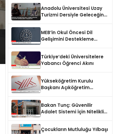
Duyurusunu Yayımladı
Anadolu Üniversitesi Uzay
Turizmi Dersiyle Geleceğin
Rehberlerini Yetiştiriyor
MEB’in Okul Öncesi Dil
Gelişimini Destekleme
Çalışmaları
Türkiye’deki Üniversitelere
Yabancı Öğrenci Akını
Yükseköğretim Kurulu
Başkanı Açıköğretim
Fakültelerinde Değişiklik
Yapacak
Bakan Tunç: Güvenilir
Adalet Sistemi İçin Nitelikli
Hukukçuların Önemi
Çocukların Mutluluğu Yılbaşı