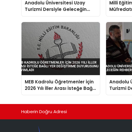
Anadolu Üniversitesi Uzay
Milli Eğit
Turizmi Dersiyle Geleceğin
Müfredatı
Rehberlerini Hazırlıyor
Seferleri 
Sömürgeci
Geçti
MEB Kadrolu Öğretmenler İçin
Anadolu Ü
2026 Yılı İller Arası İsteğe Bağlı
Turizmi D
Yer Değiştirme Duyurusunu
Rehberleri
Yayımladı
Haberin Doğru Adresi