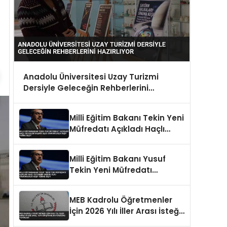
Anadolu Üniversitesi Uzay Turizmi
Dersiyle Geleceğin Rehberlerini
Hazırlıyor
Milli Eğitim Bakanı Tekin Yeni
Müfredatı Açıkladı Haçlı
Seferleri Saldırı Oldu
Sömürgecilik Keşif Yerine
Milli Eğitim Bakanı Yusuf
Geçti
Tekin Yeni Müfredatı
Açıkladı Haçlı Seferleri
Saldırı Oldu Sömürgecilik
MEB Kadrolu Öğretmenler
Keşif Yerine Geçti
İçin 2026 Yılı İller Arası İsteğe
Bağlı Yer Değiştirme