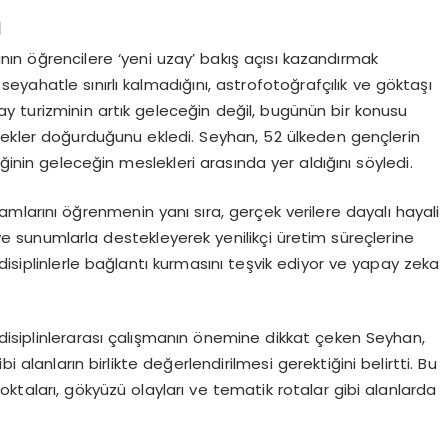
ı
nın öğrencilere ‘yeni uzay’ bakış açısı kazandırmak
yahatle sınırlı kalmadığını, astrofotoğrafçılık ve göktaşı
 Uzay turizminin artık geleceğin değil, bugünün bir konusu
lekler doğurduğunu ekledi. Seyhan, 52 ülkeden gençlerin
ğinin geleceğin meslekleri arasında yer aldığını söyledi.
larını öğrenmenin yanı sıra, gerçek verilere dayalı hayali
o ve sunumlarla destekleyerek yenilikçi üretim süreçlerine
ı disiplinlerle bağlantı kurmasını teşvik ediyor ve yapay zeka
n disiplinlerarası çalışmanın önemine dikkat çeken Seyhan,
i alanların birlikte değerlendirilmesi gerektiğini belirtti. Bu
ktaları, gökyüzü olayları ve tematik rotalar gibi alanlarda