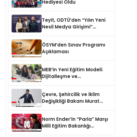
Hediyesi Oldu
Teyit, ODTÜ’den “Yılın Yeni
Nesil Medya Girişimi”
ödülünü aldı
ÖSYM’den Sınav Programı
Açıklaması
MEB’in Yeni Eğitim Modeli:
Dijitalleşme ve
Bireyselleştirilmiş Eğitim
Çevre, Şehircilik ve İklim
Değişikliği Bakanı Murat
Kurum’dan 11 İldeki
Depremzedelere Müjde
Norm Ender’in “Parla” Marşı
Milli Eğitim Bakanlığı
Müfredatına Girecek