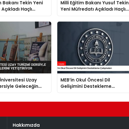
im Bakanı Tekin Yeni
Milli Eğitim Bakanı Yusuf Tekin
 Açıkladı Haçlı
Yeni Müfredatı Açıkladı Haçlı
Saldırı Oldu
Seferleri Saldırı Oldu
lik Keşif Yerine
Sömürgecilik Keşif Yerine
Geçti
niversitesi Uzay
MEB’in Okul Öncesi Dil
ersiyle Geleceğin
Gelişimini Destekleme
ni Yetiştiriyor
Çalışmaları
Hakkımızda