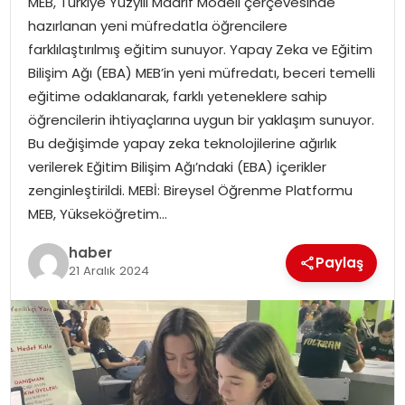
MEB, Türkiye Yüzyılı Maarif Modeli çerçevesinde
YAŞAM
hazırlanan yeni müfredatla öğrencilere
farklılaştırılmış eğitim sunuyor. Yapay Zeka ve Eğitim
MAGAZIN
Bilişim Ağı (EBA) MEB’in yeni müfredatı, beceri temelli
eğitime odaklanarak, farklı yeteneklere sahip
SAĞLIK
öğrencilerin ihtiyaçlarına uygun bir yaklaşım sunuyor.
Bu değişimde yapay zeka teknolojilerine ağırlık
SOSYAL HABER
verilerek Eğitim Bilişim Ağı’ndaki (EBA) içerikler
zenginleştirildi. MEBİ: Bireysel Öğrenme Platformu
MEB, Yükseköğretim…
haber
Paylaş
21 Aralık 2024