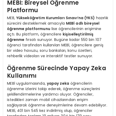
MEBİ: Bireysel Öğrenme
Platformu
MEB,
Yükseköğretim Kurumları Sınavı’na (YKS)
hazırlık
sürecini desteklemek amacıyla
MEBİ adlı bireysel
öğrenme platformunu
lise öğrencilerinin erişimine
açtı. Bu platform, öğrencilere
kişiselleştirilmiş
öğrenme
fırsatı sunuyor. Bugüne kadar 550 bin 107
öğrenci tarafından kullanılan MEBİ, öğrencilere geniş
bir video havuzu, soru bankaları, konu özetleri,
rehberlik videoları ve interaktif testler sunuyor.
Öğrenme Sürecinde Yapay Zeka
Kullanımı
MEBİ uygulamasında,
yapay zeka
öğrencilerin
öğrenme izlerini takip ederek, öğrenme süreçlerini
şekillendirmelerine yardımcı oluyor. Öğrenciler,
istedikleri zaman mobil cihazlarından erişim
sağlayarak öğrenme deneyimlerine devam edebiliyor.
MEBİ, 401 bin 545 kez indirilmiş olup, öğrenciler
tarafından toplam 19 milyon 304 bin 179 soru