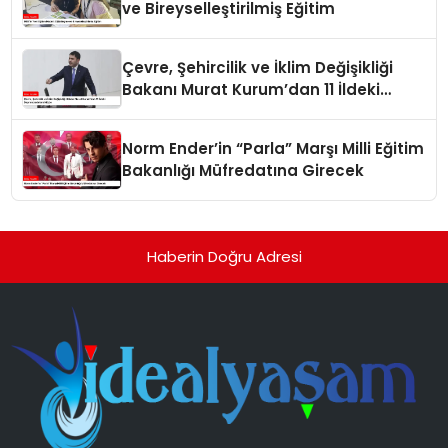
ve Bireyselleştirilmiş Eğitim
Çevre, Şehircilik ve İklim Değişikliği
Bakanı Murat Kurum’dan 11 İldeki
Depremzedelere Müjde
Norm Ender’in “Parla” Marşı Milli Eğitim
Bakanlığı Müfredatına Girecek
Haberin Doğru Adresi