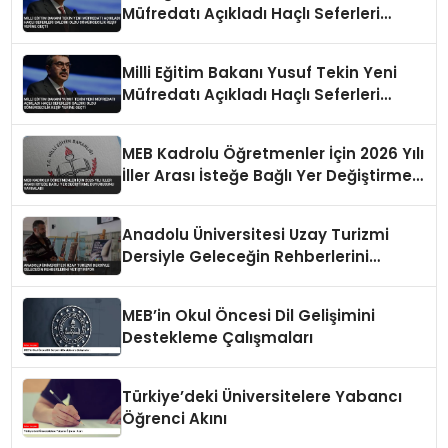
Müfredatı Açıkladı Haçlı Seferleri
Saldırı Oldu Sömürgecilik Keşif Yerine
Geçti
Milli Eğitim Bakanı Yusuf Tekin Yeni
Müfredatı Açıkladı Haçlı Seferleri
Saldırı Oldu Sömürgecilik Keşif Yerine
Geçti
MEB Kadrolu Öğretmenler İçin 2026 Yılı
İller Arası İsteğe Bağlı Yer Değiştirme
Duyurusunu Yayımladı
Anadolu Üniversitesi Uzay Turizmi
Dersiyle Geleceğin Rehberlerini
Yetiştiriyor
MEB’in Okul Öncesi Dil Gelişimini
Destekleme Çalışmaları
Türkiye’deki Üniversitelere Yabancı
Öğrenci Akını