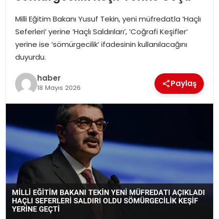
YAŞAM
Milli Eğitim Bakanı Yusuf Tekin, yeni müfredatla ‘Haçlı
MAGAZIN
Seferleri’ yerine ‘Haçlı Saldırıları’, ‘Coğrafi Keşifler’
yerine ise ‘sömürgecilik’ ifadesinin kullanılacağını
SAĞLIK
duyurdu.
haber
SOSYAL HABER
Paylaş
18 Mayıs 2026