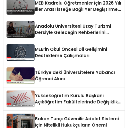
MEB Kadrolu Öğretmenler İçin 2026 Yılı
İller Arası İsteğe Bağlı Yer Değiştirme
Duyurusunu Yayımladı
Anadolu Üniversitesi Uzay Turizmi
Dersiyle Geleceğin Rehberlerini
Yetiştiriyor
MEB’in Okul Öncesi Dil Gelişimini
Destekleme Çalışmaları
Türkiye’deki Üniversitelere Yabancı
Öğrenci Akını
Yükseköğretim Kurulu Başkanı
Açıköğretim Fakültelerinde Değişiklik
Yapacak
Bakan Tunç: Güvenilir Adalet Sistemi
İçin Nitelikli Hukukçuların Önemi