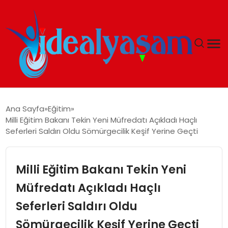
ANASAYFA
Ana Sayfa
Eğitim
Milli Eğitim Bakanı Tekin Yeni Müfredatı Açıkladı Haçlı
GÜNDEM
Seferleri Saldırı Oldu Sömürgecilik Keşif Yerine Geçti
EKONOMI
Milli Eğitim Bakanı Tekin Yeni
İDEAL YAŞAM
Müfredatı Açıkladı Haçlı
Seferleri Saldırı Oldu
İDEAL SPOR
Sömürgecilik Keşif Yerine Geçti