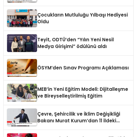
Çocukların Mutluluğu Yılbaşı Hediyesi
Oldu
Teyit, ODTÜ’den “Yılın Yeni Nesil
Medya Girişimi” ödülünü aldı
ÖSYM’den Sınav Programı Açıklaması
MEB’in Yeni Eğitim Modeli: Dijitalleşme
ve Bireyselleştirilmiş Eğitim
Çevre, Şehircilik ve İklim Değişikliği
Bakanı Murat Kurum’dan 11 İldeki
Depremzedelere Müjde