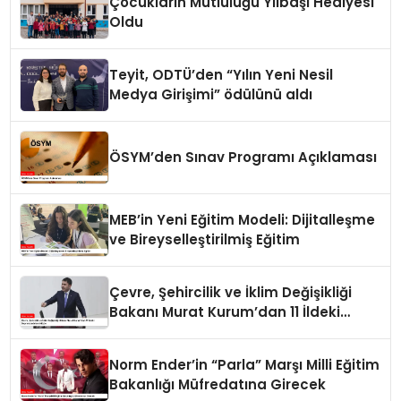
Çocukların Mutluluğu Yılbaşı Hediyesi
Oldu
Teyit, ODTÜ’den “Yılın Yeni Nesil
Medya Girişimi” ödülünü aldı
ÖSYM’den Sınav Programı Açıklaması
MEB’in Yeni Eğitim Modeli: Dijitalleşme
ve Bireyselleştirilmiş Eğitim
Çevre, Şehircilik ve İklim Değişikliği
Bakanı Murat Kurum’dan 11 İldeki
Depremzedelere Müjde
Norm Ender’in “Parla” Marşı Milli Eğitim
Bakanlığı Müfredatına Girecek