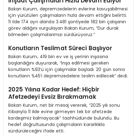
İnşaat Çalışmaları Hızla Devam Ediyor
Bakan Kurum, depremzedelerin evlerine kavuşabilmesi
için yürütülen çalışmaların hızla devam ettiğini belirtti.
11 ilde 174 ayrı alanda 3.481 şantiyede 182 bin çalışanın
görev aldığını vurgulayan Bakan Kurum, “Dur durak
bilmeden çalışmalarımızı sürdürüyoruz.”
Konutların Teslimat Süreci Başlıyor
Bakan Kurum, 419 bin ev ve iş yerinin inşasına
başlandığını duyurarak, “İnşa edilmesi gereken
konutların %93’ü için çalışmalar başladı. 20 gün sonra
konutların %45’i depremzedelere teslim edilecek” dedi.
2025 Yılına Kadar Hedef: Hiçbir
Afetzedeyi Evsiz Bırakmamak
Bakan Kurum, net bir mesaj vererek, “2025 yılı sonu
itibarıyla 11 ilde evine girmeyen tek bir afetzede
kardeşimiz kalmayacak” taahhüdünde bulundu. Bu
hedef doğrultusunda çalışmaların kararlılıkla
sürdürüleceğini ifade etti.