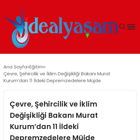
ANASAYFA
Ana Sayfa
Eğitim
Çevre, Şehircilik ve İklim Değişikliği Bakanı Murat
GÜNDEM
Kurum’dan 11 İldeki Depremzedelere Müjde
EKONOMI
Çevre, Şehircilik ve İklim
İDEAL YAŞAM
Değişikliği Bakanı Murat
Kurum’dan 11 İldeki
İDEAL SPOR
Depremzedelere Müjde