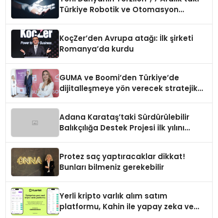
Türkiye Robotik ve Otomasyon
Zirvesi’nde, üçüncü kez bir araya
geliyor
KoçZer’den Avrupa atağı: İlk şirketi
Romanya’da kurdu
GUMA ve Boomi’den Türkiye’de
dijitalleşmeye yön verecek stratejik
ortaklık
Adana Karataş’taki Sürdürülebilir
Balıkçılığa Destek Projesi ilk yılını
tamamladı
Protez saç yaptıracaklar dikkat!
Bunları bilmeniz gerekebilir
Yerli kripto varlık alım satım
platformu, Kahin ile yapay zeka ve
blokzinciri ekosistemini birleştiriyor