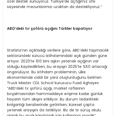
özel destek sunuyoruz. Türkiye’de açtığımız ofis
sayesinde mezunlarımızı uzaktan da destekliyoruz.”
ABD’deki tır şoförü açığını Türkler kapatıyor
Statista’nın açıkladığı verilere göre, ABD’deki taşımacılık
sektöründeki sürücü istihdamındaki açık günden güne
artıyor. 2023’te 100 bini aşkın yetenek açığının var
olduğu kaydedilirken, bu arayışın 2025’te %50 artacağı
öngörülüyor. Bu istihdam probleminin, ülke
ekonomisinde ciddi bir yara oluşturduğunu belirten
Truck Master CDL School kurusucu Fuad Aghayev
“ABD’deki tır şoförü açığı, market raflarının
boşalmasından hammaddeye erişime kadar günlük
hayatın tüm akışını etkiliyor. Bu durum tedarikteki
kırılganlığı beraberinde getirirken, küresel çapta
yetenek arayışını da tetikliyor. Biz de tır sürüş okulu
olarak bu açığı kapatmak için kollarımızı sıvadık”