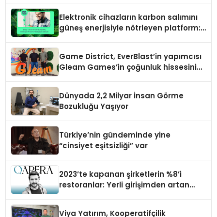
Elektronik cihazların karbon salımını
güneş enerjisiyle nötrleyen platform:
Greenzy
Game District, EverBlast’in yapımcısı
Gleam Games’in çoğunluk hissesini
satın aldı
Dünyada 2,2 Milyar İnsan Görme
Bozukluğu Yaşıyor
Türkiye’nin gündeminde yine
“cinsiyet eşitsizliği” var
2023’te kapanan şirketlerin %8’i
restoranlar: Yerli girişimden artan
maliyetlere çözüm
Viya Yatırım, Kooperatifçilik