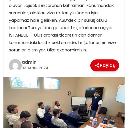
YAŞAM
oluyor. Lojistik sektörünün kahramanı konumundaki
sürücüler, aldıkları vize retleri yüzünden işini
MAGAZIN
yapamaz hale gelirken, ABD’deki bir sürüş okulu
kapılarını Türkiye’den gelecek tır şoförlerine açıyor.
SAĞLIK
İSTANBUL — Uluslararası ticaretin can damarı
konumundaki lojistik sektöründe, tır şoförlerinin vize
SOSYAL HABER
sorunları bitmiyor. Ülke ekonomimizin…
admin
Paylaş
03 Aralık 2024