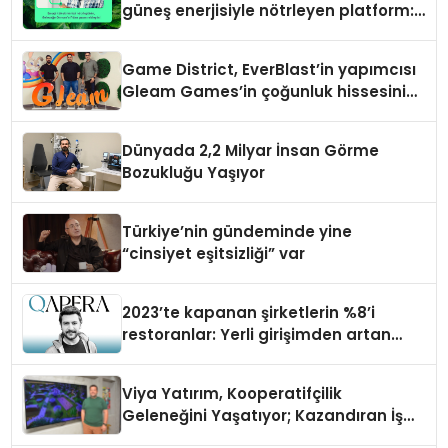
güneş enerjisiyle nötrleyen platform:
Greenzy
Game District, EverBlast’in yapımcısı
Gleam Games’in çoğunluk hissesini
satın aldı
Dünyada 2,2 Milyar İnsan Görme
Bozukluğu Yaşıyor
Türkiye’nin gündeminde yine
“cinsiyet eşitsizliği” var
2023’te kapanan şirketlerin %8’i
restoranlar: Yerli girişimden artan
maliyetlere çözüm
Viya Yatırım, Kooperatifçilik
Geleneğini Yaşatıyor; Kazandıran İş
Modeliyle Büyüyor