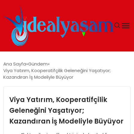
ANASAYFA
Ana Sayfa
Gündem
Viya Yatırım, Kooperatifçilik Geleneğini Yaşatıyor;
GÜNDEM
Kazandıran İş Modeliyle Büyüyor
EKONOMI
Viya Yatırım, Kooperatifçilik
İDEAL YAŞAM
Geleneğini Yaşatıyor;
Kazandıran İş Modeliyle Büyüyor
İDEAL SPOR