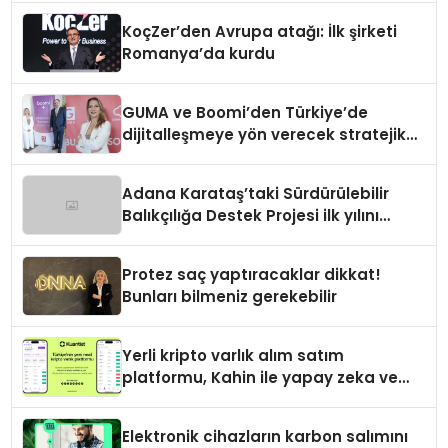
geliyor
KoçZer’den Avrupa atağı: İlk şirketi
Romanya’da kurdu
GUMA ve Boomi’den Türkiye’de
dijitalleşmeye yön verecek stratejik
ortaklık
Adana Karataş’taki Sürdürülebilir
Balıkçılığa Destek Projesi ilk yılını
tamamladı
Protez saç yaptıracaklar dikkat!
Bunları bilmeniz gerekebilir
Yerli kripto varlık alım satım
platformu, Kahin ile yapay zeka ve
blokzinciri ekosistemini birleştiriyor
Elektronik cihazların karbon salımını