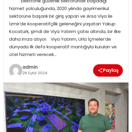
Elektronik güvenlik sektöründe başladığı
YAŞAM
hizmet yolculuğunda, 2020 yılında gayrimenkul
sektörüne başarılı bir giriş yapan ve Arsa Viya ile
MAGAZIN
İzmir’de kooperatifçilik geleneğini yaşatan Yakup
Kocatürk, şimdi de Viya Yatırım çatısı altında, bir ilke
SAĞLIK
daha imza atıyor. Viya Yatırım, Urla İçmeler’de
dünyada ilk defa kooperatif mantığıyla kurulan ve
SOSYAL HABER
otel hizmeti verecek…
admin
Paylaş
26 Eylül 2024