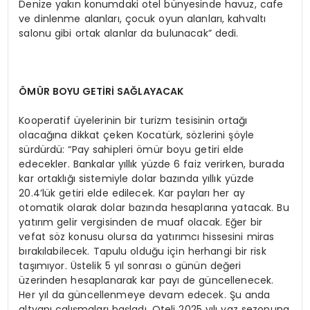
Denize yakın konumdaki otel bünyesinde havuz, cafe
ve dinlenme alanları, çocuk oyun alanları, kahvaltı
salonu gibi ortak alanlar da bulunacak” dedi.
ÖMÜR BOYU GETİRİ SAĞLAYACAK
Kooperatif üyelerinin bir turizm tesisinin ortağı
olacağına dikkat çeken Kocatürk, sözlerini şöyle
sürdürdü: “Pay sahipleri ömür boyu getiri elde
edecekler. Bankalar yıllık yüzde 6 faiz verirken, burada
kar ortaklığı sistemiyle dolar bazında yıllık yüzde
20.4’lük getiri elde edilecek. Kar payları her ay
otomatik olarak dolar bazında hesaplarına yatacak. Bu
yatırım gelir vergisinden de muaf olacak. Eğer bir
vefat söz konusu olursa da yatırımcı hissesini miras
bırakılabilecek. Tapulu olduğu için herhangi bir risk
taşımıyor. Üstelik 5 yıl sonrası o günün değeri
üzerinden hesaplanarak kar payı de güncellenecek.
Her yıl da güncellenmeye devam edecek. Şu anda
altyapı çalışmaları başladı. Oteli 2025 yılı yaz sezonuna