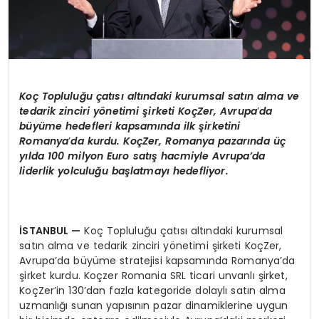
Ko
ç
Toplulu
ğ
u
ç
at
ı
s
ı
alt
ı
ndaki kurumsal sat
ı
n alma ve
tedarik zinciri y
ö
netimi
ş
irketi Ko
ç
Zer, Avrupa
’
da
b
ü
y
ü
me hedefleri kapsam
ı
nda ilk
ş
irketini
Romanya
’
da kurdu. Ko
ç
Zer, Romanya pazar
ı
nda
üç
y
ı
lda 100 milyon Euro sat
ış
hacmiyle Avrupa
’
da
liderlik yolculu
ğ
u ba
ş
latmay
ı
hedefliyor.
İ
STANBUL
—
Koç Topluluğu çatısı altındaki kurumsal
satın alma ve tedarik zinciri yönetimi şirketi KoçZer,
Avrupa’da büyüme stratejisi kapsamında Romanya’da
şirket kurdu. Koçzer Romania SRL ticari unvanlı şirket,
KoçZer’in 130’dan fazla kategoride dolaylı satın alma
uzmanlığı sunan yapısının pazar dinamiklerine uygun