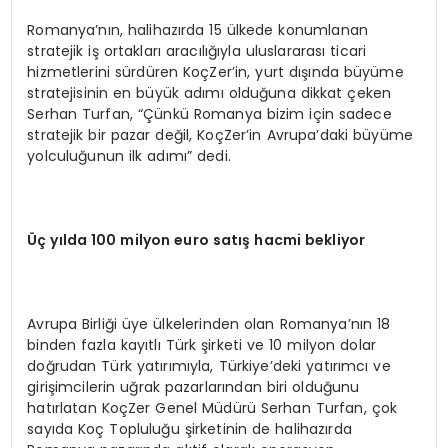
Romanya’nın, halihazırda 15 ülkede konumlanan
stratejik iş ortakları aracılığıyla uluslararası ticari
hizmetlerini sürdüren KoçZer’in, yurt dışında büyüme
stratejisinin en büyük adımı olduğuna dikkat çeken
Serhan Turfan, “Çünkü Romanya bizim için sadece
stratejik bir pazar değil, KoçZer’in Avrupa’daki büyüme
yolculuğunun ilk adımı” dedi.
Üç
y
ı
lda 100 milyon euro sat
ış
hacmi bekliyor
Avrupa Birliği üye ülkelerinden olan Romanya’nın 18
binden fazla kayıtlı Türk şirketi ve 10 milyon dolar
doğrudan Türk yatırımıyla, Türkiye’deki yatırımcı ve
girişimcilerin uğrak pazarlarından biri olduğunu
hatırlatan KoçZer Genel Müdürü Serhan Turfan, çok
sayıda Koç Topluluğu şirketinin de halihazırda