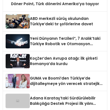
Döner Point, Türk dönerini Amerika’ya taşıyor
ABD merkezli sürüş okulundan
Türkiye’deki tır şoförlerine davet
Yeni Dünyanın Terzileri”, 7 Aralık’taki
Türkiye Robotik ve Otomasyon
Zirvesi’nde, üçüncü kez bir araya
geliyor
KoçZer’den Avrupa atağı: İlk şirketi
Romanya’da kurdu
GUMA ve Boomi’den Türkiye’de
dijitalleşmeye yön verecek stratejik
ortaklık
Adana Karataş’taki Sürdürülebilir
Balıkçılığa Destek Projesi ilk yılını
tamamladı