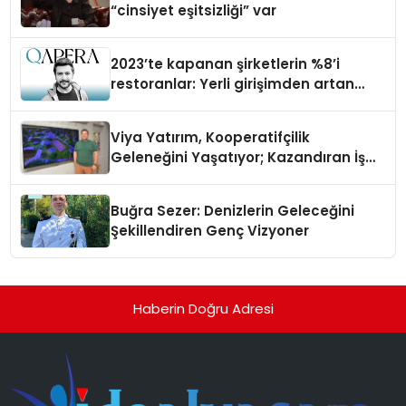
“cinsiyet eşitsizliği” var
2023’te kapanan şirketlerin %8’i
restoranlar: Yerli girişimden artan
maliyetlere çözüm
Viya Yatırım, Kooperatifçilik
Geleneğini Yaşatıyor; Kazandıran İş
Modeliyle Büyüyor
Buğra Sezer: Denizlerin Geleceğini
Şekillendiren Genç Vizyoner
Haberin Doğru Adresi