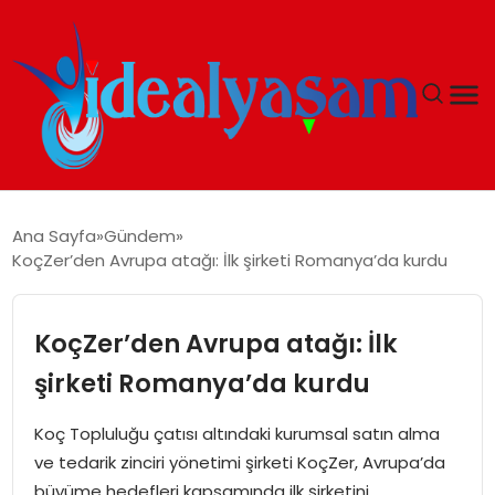
ANASAYFA
Ana Sayfa
Gündem
KoçZer’den Avrupa atağı: İlk şirketi Romanya’da kurdu
GÜNDEM
EKONOMI
KoçZer’den Avrupa atağı: İlk
şirketi Romanya’da kurdu
İDEAL YAŞAM
Koç Topluluğu çatısı altındaki kurumsal satın alma
İDEAL SPOR
ve tedarik zinciri yönetimi şirketi KoçZer, Avrupa’da
büyüme hedefleri kapsamında ilk şirketini