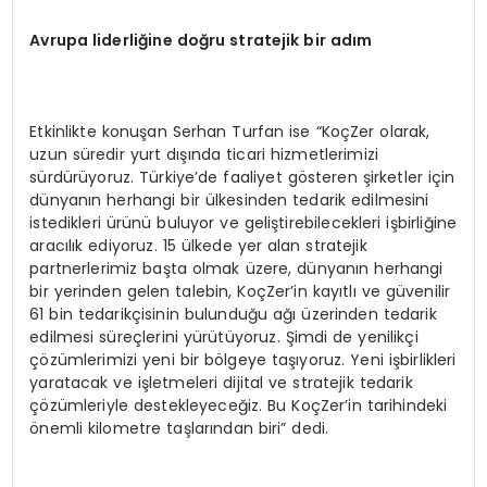
Avrupa liderli
ğ
ine do
ğ
ru stratejik bir ad
ı
m
Etkinlikte konuşan Serhan Turfan ise “KoçZer olarak,
uzun süredir yurt dışında ticari hizmetlerimizi
sürdürüyoruz. Türkiye’de faaliyet gösteren şirketler için
dünyanın herhangi bir ülkesinden tedarik edilmesini
istedikleri ürünü buluyor ve geliştirebilecekleri işbirliğine
aracılık ediyoruz. 15 ülkede yer alan stratejik
partnerlerimiz başta olmak üzere, dünyanın herhangi
bir yerinden gelen talebin, KoçZer’in kayıtlı ve güvenilir
61 bin tedarikçisinin bulunduğu ağı üzerinden tedarik
edilmesi süreçlerini yürütüyoruz. Şimdi de yenilikçi
çözümlerimizi yeni bir bölgeye taşıyoruz. Yeni işbirlikleri
yaratacak ve işletmeleri dijital ve stratejik tedarik
çözümleriyle destekleyeceğiz. Bu KoçZer’in tarihindeki
önemli kilometre taşlarından biri” dedi.