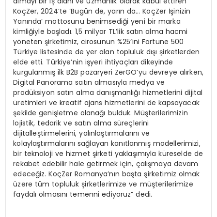
almayı bir iş alanı ve uzmanlık olarak kabul ettiren
KoçZer, 2024’te ‘Bugün de, yarın da… KoçZer İşinizin
Yanında’ mottosunu benimsediği yeni bir marka
kimliğiyle başladı. 1,5 milyar TL’lik satın alma hacmi
yöneten şirketimiz, cirosunun %25’ini Fortune 500
Türkiye listesinde de yer alan topluluk dışı şirketlerden
elde etti. Türkiye’nin işyeri ihtiyaçları dikeyinde
kurgulanmış ilk B2B pazaryeri ZerGO’yu devreye alırken,
Digital Panorama satın almasıyla medya ve
prodüksiyon satın alma danışmanlığı hizmetlerini dijital
üretimleri ve kreatif ajans hizmetlerini de kapsayacak
şekilde genişletme olanağı bulduk. Müşterilerimizin
lojistik, tedarik ve satın alma süreçlerini
dijitalleştirmelerini, yalınlaştırmalarını ve
kolaylaştırmalarını sağlayan kanıtlanmış modellerimizi,
bir teknoloji ve hizmet şirketi yaklaşımıyla küreselde de
rekabet edebilir hale getirmek için, çalışmaya devam
edeceğiz. KoçZer Romanya’nın başta şirketimiz olmak
üzere tüm topluluk şirketlerimize ve müşterilerimize
faydalı olmasını temenni ediyoruz” dedi.