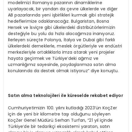
modelimizi Romanya pazarının dinamiklerine
uyarlayacak, bir yandan da çevre ülkelerde ve diğer
AB pazarlarında yeni işbirlikleri kurmak gibi stratejik
hedeflerimize odaklanacağız. Bulgaristan, Bosna
Hersek ve İsviçre gibi ülkelerdeki distribütörlerimizin
desteğiyle bu yolu da hızla alacağımıza inanıyoruz.
İlerleyen süreçte Polonya, İtalya ve Dubai gibi farklı
ülkelerdeki derneklerle, meslek örgütleriyle ve endüstri
merkezleriyle ortaklıklarla imza atarak yeni projeler
hayata geçirmek ve Türkiye’deki ağımız ve
uzmanlığımız sayesinde, paydaşlarımıza satın alma
konularında da destek olmak istiyoruz” diye konuştu.
Satı
n alma teknolojileri ile k
ü
reselde rekabet ediyor
Cumhuriyetimizin 100. yılını kutladığı 2023’ün KoçZer
için de yeni bir kilometre taşı olduğunu söyleyen
KoçZer Genel Müdürü Serhan Turfan, “21 yıl içinde
Türkiye’de bir tedarikçi ekosistemi yaratan, satın