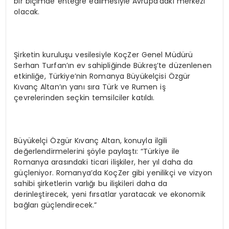
bir biçimde entegre edilmesiyle Avrupa’daki merkezi
olacak.
Şirketin kuruluşu vesilesiyle KoçZer Genel Müdürü
Serhan Turfan’ın ev sahipliğinde Bükreş’te düzenlenen
etkinliğe, Türkiye’nin Romanya Büyükelçisi Özgür
Kıvanç Altan’ın yanı sıra Türk ve Rumen iş
çevrelerinden seçkin temsilciler katıldı.
Büyükelçi Özgür Kıvanç Altan, konuyla ilgili
değerlendirmelerini şöyle paylaştı: “Türkiye ile
Romanya arasındaki ticari ilişkiler, her yıl daha da
güçleniyor. Romanya’da KoçZer gibi yenilikçi ve vizyon
sahibi şirketlerin varlığı bu ilişkileri daha da
derinleştirecek, yeni fırsatlar yaratacak ve ekonomik
bağları güçlendirecek.”