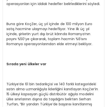
operasyonları için iddialı hedefler belirlediklerini söyledi.
Buna göre KoçZer, üç yıl içinde de 100 milyon Euro
satış hacmine ulaşmayı hedefliyor. Yine ilk üç yıl
içinde, şirketin yurt dışı brüt kârında Romanya’nın
payını %50’ye çıkararak, toplam hacmin %6’sını
Romanya operasyonlarından elde etmeyi bekliyor.
S
ı
rada yeni
ü
lkeler var
Türkiye’de 61 bin tedarikçisi ve 140 farklı kategorideki
satın alma uzmanlığıyla liderliğini kanıtlayan KoçZer’in
15 ülkeyi kapsayan güçlü distribütör ağıyla modelini
ülke sınırlarının dışına da taşıdığını belirten Serhan
Turfan, “Bir yandan Türkiye’de başarısı kanıtlanmış