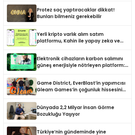
Protez saç yaptıracaklar dikkat!
Bunları bilmeniz gerekebilir
Yerli kripto varlık alım satım
platformu, Kahin ile yapay zeka ve
blokzinciri ekosistemini birleştiriyor
Elektronik cihazların karbon salımını
güneş enerjisiyle nötrleyen platform:
Greenzy
Game District, EverBlast’in yapımcısı
Gleam Games’in çoğunluk hissesini
satın aldı
Dünyada 2,2 Milyar İnsan Görme
Bozukluğu Yaşıyor
Türkiye’nin gündeminde yine